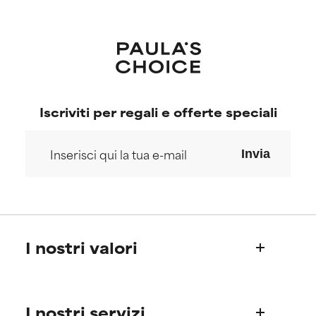
Iscriviti per regali e offerte speciali
Invia
I nostri valori
Chi siamo
I nostri servizi
La storia di Paula