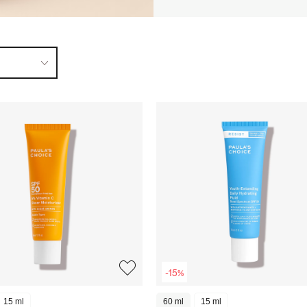
-15%
15 ml
60 ml
15 ml