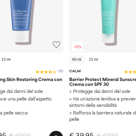
-15%
15 ml
60 ml
15 ml
CALM
(12)
ing Skin Restoring Crema con
Barrier Protect Mineral Sunscr
Crema con SPF 30
ge dai danni del sole
Protegge dai danni del sole
sce una pelle dall’aspetto
Ha un'azione lenitiva e previen
sintomi della sensibilità
la pelle secca
Rafforza la barriera naturale d
pelle
95
€ 39,95
€ 47,00
€ 47,00