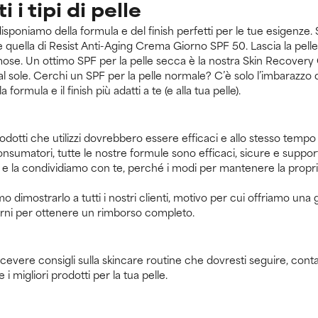
 i tipi di pelle
disponiamo della formula e del finish perfetti per le tue esigenze
quella di Resist Anti-Aging Crema Giorno SPF 50. Lascia la pelle 
remose. Un ottimo SPF per la pelle secca è la nostra Skin Recove
l sole. Cerchi un SPF per la pelle normale? C’è solo l’imbarazzo d
 formula e il finish più adatti a te (e alla tua pelle).
 prodotti che utilizzi dovrebbero essere efficaci e allo stesso tempo
 consumatori, tutte le nostre formule sono efficaci, sicure e su
are e la condividiamo con te, perché i modi per mantenere la pro
 dimostrarlo a tutti i nostri clienti, motivo per cui offriamo una 
iorni per ottenere un rimborso completo.
icevere consigli sulla skincare routine che dovresti seguire, conta
 i migliori prodotti per la tua pelle.