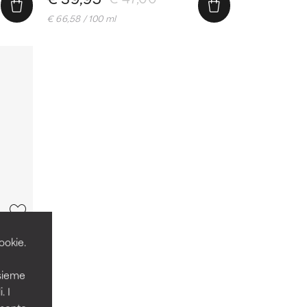
€ 66,58 / 100 ml
ookie.
(2)
nsieme
. I
ato