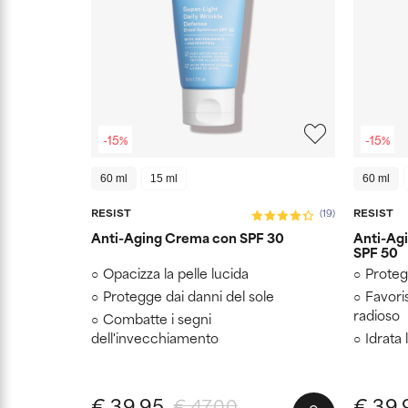
-15%
-15%
60 ml
15 ml
60 ml
RESIST
RESIST
(19)
Anti-Aging Crema con SPF 30
Anti-Ag
SPF 50
Opacizza la pelle lucida
Proteg
Protegge dai danni del sole
Favori
radioso
Combatte i segni
dell'invecchiamento
Idrata 
€ 39,95
€ 39,
€ 47,00