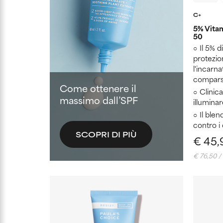
C+
5% Vita
50
Il 5% d
protezio
l'incarna
compars
Come ottenere il
Clinic
massimo dall’SPF
illuminar
Il blen
contro i 
SCOPRI DI PIÙ
€ 45,
€ 76,50 /