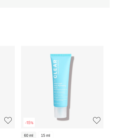
-15%
60 ml
15 ml