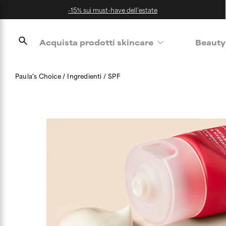
-15% sui must-have dell’estate
Acquista prodotti skincare
Beauty
Paula's Choice
Ingredienti
SPF