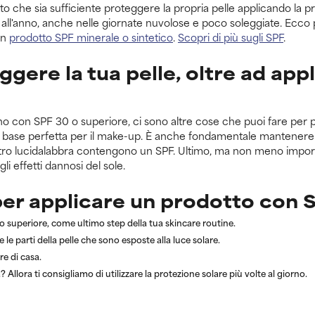
he sia sufficiente proteggere la propria pelle applicando la prot
ni all'anno, anche nelle giornate nuvolose e poco soleggiate. Ecc
 un
prodotto SPF minerale o sintetico
.
Scopri di più sugli SPF
.
ggere la tua pelle, oltre ad ap
o con SPF 30 o superiore, ci sono altre cose che puoi fare per p
a base perfetta per il make-up. È anche fondamentale mantenere 
nostro lucidalabbra contengono un SPF. Ultimo, ma non meno impor
li effetti dannosi del sole.
per applicare un prodotto con 
 superiore, come ultimo step della tua skincare routine.
e le parti della pelle che sono esposte alla luce solare.
re di casa.
 Allora ti consigliamo di utilizzare la protezione solare più volte al giorno.