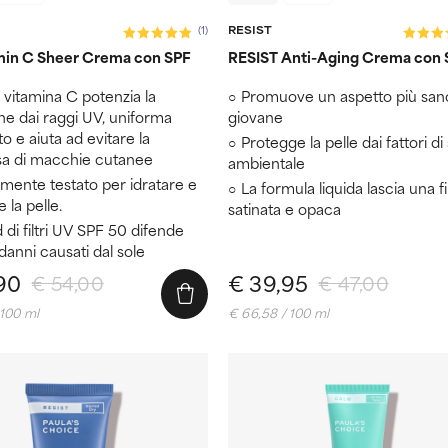
RESIST
(1)
min C Sheer Crema con SPF
RESIST Anti-Aging Crema con 
i vitamina C potenzia la
Promuove un aspetto più san
ne dai raggi UV, uniforma
giovane
to e aiuta ad evitare la
Protegge la pelle dai fattori di
a di macchie cutanee
ambientale
amente testato per idratare e
La formula liquida lascia una f
e la pelle.
satinata e opaca
d di filtri UV SPF 50 difende
danni causati dal sole
90
€ 39,95
€ 54,00
€ 47,00
 100 ml
€ 66,58 / 100 ml