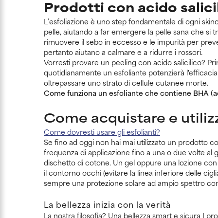
Prodotti con acido salici
L’esfoliazione è uno step fondamentale di ogni skinc
pelle, aiutando a far emergere la pelle sana che si tr
rimuovere il sebo in eccesso e le impurità per preve
pertanto aiutano a calmare e a ridurre i rossori.
Vorresti provare un peeling con acido salicilico? Pr
quotidianamente un esfoliante potenzierà l'efficacia 
oltrepassare uno strato di cellule cutanee morte.
Come funziona un esfoliante che contiene BHA (aci
Come acquistare e utilizz
Come dovresti usare gli esfolianti?
Se fino ad oggi non hai mai utilizzato un prodotto co
frequenza di applicazione fino a una o due volte al g
dischetto di cotone. Un gel oppure una lozione con
il contorno occhi (evitare la linea inferiore delle cig
sempre una protezione solare ad ampio spettro con 
La bellezza inizia con la verità
La nostra filosofia? Una bellezza smart e sicura I pr