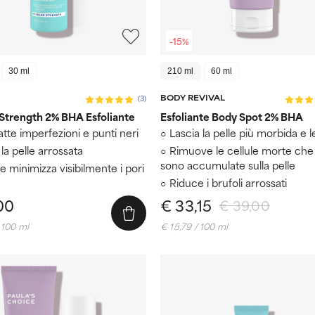
-15%
30 ml
210 ml
60 ml
BODY REVIVAL
(3)
Strength 2% BHA Esfoliante
Esfoliante Body Spot 2% BHA
te imperfezioni e punti neri
Lascia la pelle più morbida e l
la pelle arrossata
Rimuove le cellule morte che 
sono accumulate sulla pelle
e minimizza visibilmente i pori
Riduce i brufoli arrossati
00
€ 33,15
€ 39,00
 100 ml
€ 15,79 / 100 ml