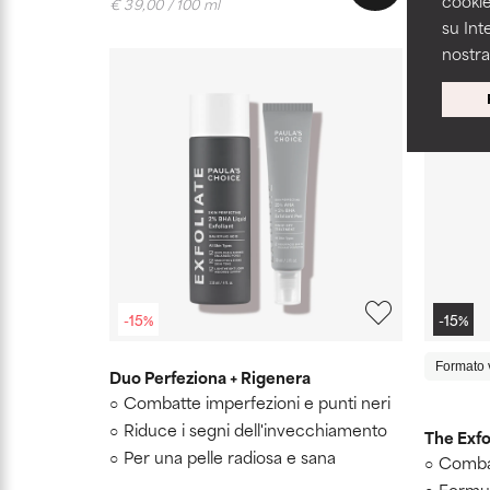
cookie
€ 39,00 / 100 ml
su Int
nostr
-15%
-15%
Formato 
Duo Perfeziona + Rigenera
Combatte imperfezioni e punti neri
Riduce i segni dell'invecchiamento
The Exfo
Per una pelle radiosa e sana
Combat
Formul