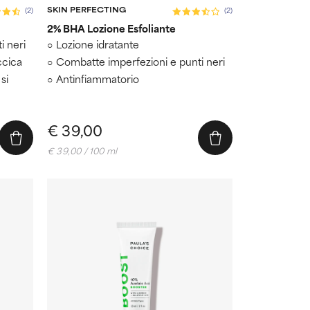
SKIN PERFECTING
(2)
(2)
2% BHA Lozione Esfoliante
i neri
Lozione idratante
ccica
Combatte imperfezioni e punti neri
si
Antinfiammatorio
€ 39,00
€ 39,00 / 100 ml