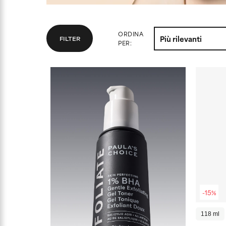
ORDINA
FILTER
PER:
-15%
118 ml