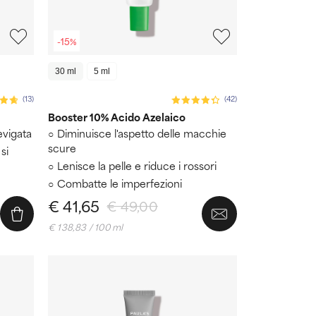
-15%
30 ml
5 ml
(13)
(42)
Booster 10% Acido Azelaico
evigata
Diminuisce l'aspetto delle macchie
scure
si
Lenisce la pelle e riduce i rossori
Combatte le imperfezioni
€ 41,65
€ 49,00
€ 138,83 / 100 ml