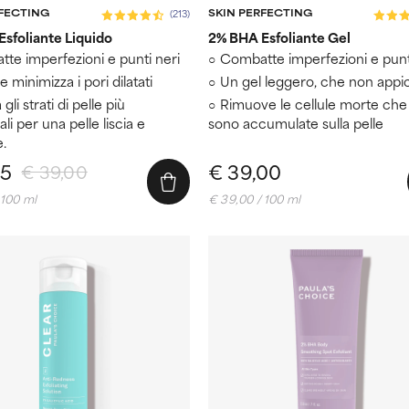
RFECTING
SKIN PERFECTING
(213)
sfoliante Liquido
2% BHA Esfoliante Gel
te imperfezioni e punti neri
Combatte imperfezioni e punt
e minimizza i pori dilatati
Un gel leggero, che non appi
 gli strati di pelle più
Rimuove le cellule morte che 
ali per una pelle liscia e
sono accumulate sulla pelle
.
15
€ 39,00
€ 39,00
 100 ml
€ 39,00 / 100 ml