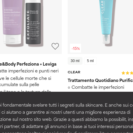
-15%
30 ml
5 ml
e&Body Perfeziona + Leviga
te imperfezioni e punti neri
CLEAR
e le cellule morte che si
Trattamento Quotidiano Purifi
umulate sulla pelle
Combatte le imperfezioni
a il tono e la texture della
Riduce le discromie causate d
imperfezioni
i fondamentale svelare tutti i segreti sulla skincare. E anche sui c
Calma la pelle arrossata
 ci aiutano a garantire ai nostri utenti una migliore esperienza di
zione sul nostro sito web. Grazie a questi abbiamo la possibilit, i
€ 41,65
€ 49,00
ri partner, di adattare gli annunci in base ai tuoi interessi personali
30
€ 78,00