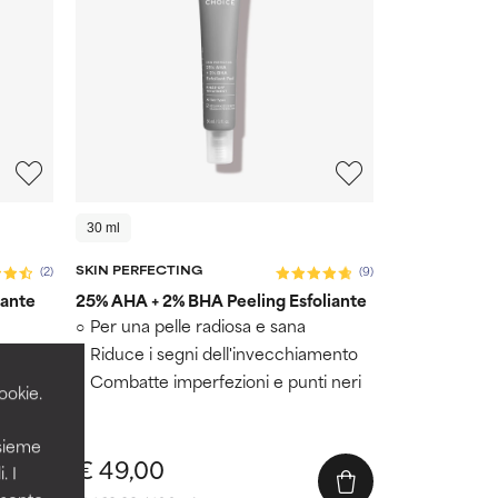
30 ml
SKIN PERFECTING
(2)
(9)
cante
25% AHA + 2% BHA Peeling Esfoliante
Per una pelle radiosa e sana
alle
Riduce i segni dell'invecchiamento
Combatte imperfezioni e punti neri
ookie.
nsieme
€ 49,00
. I