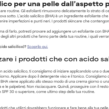
lico per una pelle dall’aspetto 
are routine. Gli esfolianti rimuovono delicatamente lo strato di c
ova sotto. L’acido salicilico (BHA) è un ingrediente esfoliante che p
nire imperfezioni e punti neri. I prodotti skincare che contengon
ima di farlo, potresti provare ad aggiungere un esfoliante con BHA
degli altri prodotti che fanno parte della tua routine, i quali ve
do salicilico)?
Scoprilo qui.
are i prodotti che con acido sal
n acido salicilico, ti consigliamo di iniziare applicandolo una o du
iorno. Applicare dopo il detergente viso e il tonico. Consigliamo d
 BHA viene applicato allo stesso modo di una crema giorno o una 
lia e le palpebre). Non risciacquare. Quindi, proseguire con il resto
SPF 30 o superiore, come ultimo step della tua routine.
odotti che utilizzi dovrebbero funzionare e fare bene alla tua pell