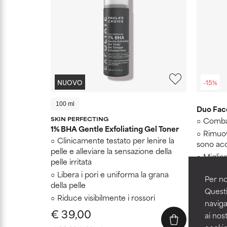
NUOVO
-15%
100 ml
Duo Fac
SKIN PERFECTING
Combat
1% BHA Gentle Exfoliating Gel Toner
Rimuov
Clinicamente testato per lenire la
sono acc
pelle e alleviare la sensazione della
Miglior
pelle irritata
pelle
Libera i pori e uniforma la grana
Per no
della pelle
Questi
Riduce visibilmente i rossori
naviga
€ 39,00
ai nost
€ 66,