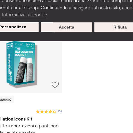
 consentono inoltre ai social media di analizzare il tuo comport
€ 138,83 / 100 ml
ernet per altri scopi. Continuando a navigare sul nostro sito, accett
a
Informativa sui cookie
Personalizza
Accetta
Rifiuta
viaggio
(5)
liation Icons Kit
te imperfezioni e punti neri
a liquida a rapido