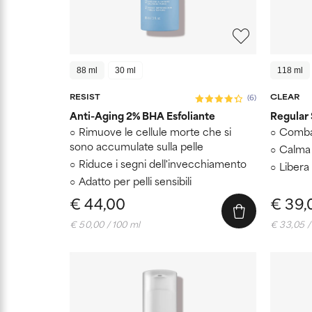
88 ml
30 ml
118 ml
RESIST
CLEAR
(6)
Anti-Aging 2% BHA Esfoliante
Regular 
Rimuove le cellule morte che si
Combat
sono accumulate sulla pelle
Calma 
Riduce i segni dell'invecchiamento
Libera 
Adatto per pelli sensibili
€ 44,00
€ 39,
€ 50,00 / 100 ml
€ 33,05 /