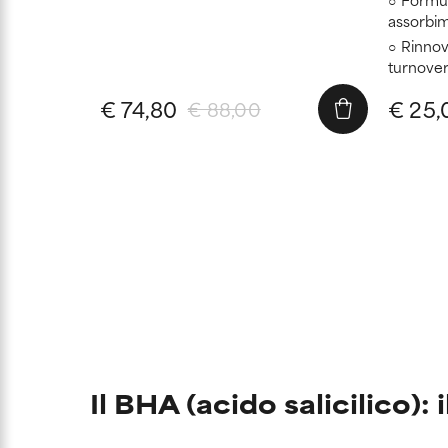
assorbi
Rinnova
turnover
€ 74,80
€ 25,
€ 88,00
Il BHA (acido salicilico)