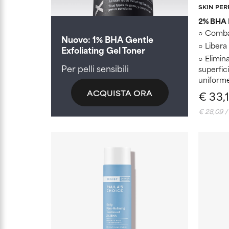
SKIN PE
2% BHA E
Combat
Nuovo: 1% BHA Gentle
Libera 
Exfoliating Gel Toner
Elimina
Per pelli sensibili
superfici
uniforme
ACQUISTA ORA
€ 33,
€ 28,09 /