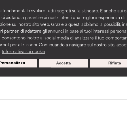
Indirizzo e-mail*:
i fondamentale svelare tutti i segreti sulla skincare. E anche sui c
 ci aiutano a garantire ai nostri utenti una migliore esperienza di
zione sul nostro sito web. Grazie a questi abbiamo la possibilit, i
*Ricorda che iscrivendoti al nostro corso verrai automaticamente iscritto alla ne
ri partner, di adattare gli annunci in base ai tuoi interessi personali
hanno accesso ad uno sconto di 10€ su una spesa minima di 40€.
 consentono inoltre ai social media di analizzare il tuo comport
ernet per altri scopi. Continuando a navigare sul nostro sito, accett
a
Informativa sui cookie
Personalizza
Accetta
Rifiuta
iti per regali e offerte speciali