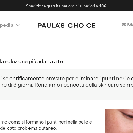
Spedizione gratuita per ordini superiori a 40€
Me
pedia
la soluzione più adatta a te
i scientificamente provate per eliminare i punti neri e o
e di 3 giorni. Rendiamo i concetti della skincare semplic
emo come si formano i punti neri nella pelle e
 delicato problema cutaneo.