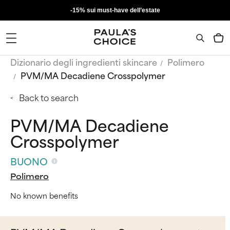
-15% sui must-have dell’estate
Dizionario degli ingredienti skincare
Polimero
PVM/MA Decadiene Crosspolymer
Back to search
PVM/MA Decadiene
Crosspolymer
BUONO
Polimero
No known benefits