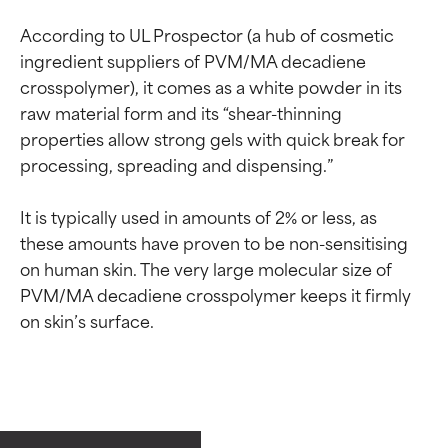
According to UL Prospector (a hub of cosmetic 
ingredient suppliers of PVM/MA decadiene 
crosspolymer), it comes as a white powder in its 
raw material form and its “shear-thinning 
properties allow strong gels with quick break for 
processing, spreading and dispensing.”

It is typically used in amounts of 2% or less, as 
these amounts have proven to be non-sensitising 
on human skin. The very large molecular size of 
PVM/MA decadiene crosspolymer keeps it firmly 
Valutazione degli
Valutazione degli
ingredienti
ingredienti
OTTIMO
OTTIMO