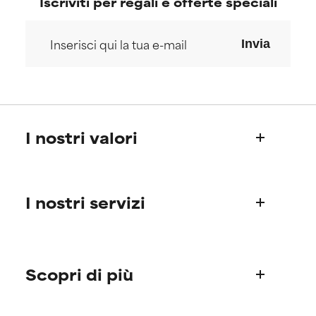
Iscriviti per regali e offerte speciali
Invia
I nostri valori
Chi siamo
I nostri servizi
La storia di Paula
Il Science Advisory Board
Informazioni sui prodotti
Domande frequenti (FAQ)
Scopri di più
Spedizioni
Ordini & Metodi di pagamento