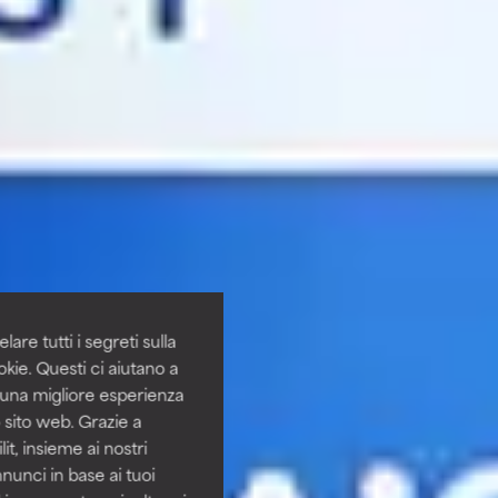
are tutti i segreti sulla
kie. Questi ci aiutano a
i una migliore esperienza
 sito web. Grazie a
it, insieme ai nostri
nnunci in base ai tuoi