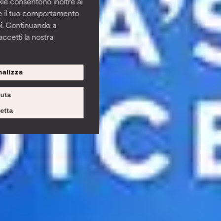
okie consentono inoltre ai
re il tuo comportamento
pi. Continuando a
accetti la nostra
alizza
iuta
etta