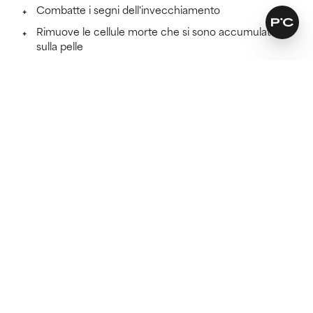
Combatte i segni dell'invecchiamento
Rimuove le cellule morte che si sono accumulate
sulla pelle
Lascia la pelle più morbida e levigata
Scopri di più
SKINCARE THAT KEEPS ITS PROMISES
Scopri se questa formula è
adatta a te.
Perché tutti i prodotti skincare funzionano meglio se
sono adatti al tuo tipo di pelle.