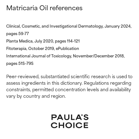
DA EVITARE
DA EVITARE
Matricaria Oil references
Può causare irritazioni. Il rischio
Può causare irritazioni. Il rischio
aumenta se combinato con altri
aumenta se combinato con altri
Clinical, Cosmetic, and Investigational Dermatology, January 2024,
ingredienti potenzialmente
ingredienti potenzialmente
pages 59-77
problematici.
problematici.
Planta Medica, July 2020, pages 114-121
Fitoterapia, October 2019, ePublication
NON USARE
NON USARE
International Journal of Toxicology, November/December 2018,
Può causare irritazioni,
Può causare irritazioni,
pages 51S–79S
infiammazioni, secchezza, ecc.
infiammazioni, secchezza, ecc.
Può offrire benefici solo in
Può offrire benefici solo in
Peer-reviewed, substantiated scientific research is used to
alcuni casi, ma nel complesso è
alcuni casi, ma nel complesso è
assess ingredients in this dictionary. Regulations regarding
dimostrato che fa più male che
dimostrato che fa più male che
constraints, permitted concentration levels and availability
bene.
bene.
vary by country and region.
NON CLASSIFICATO
NON CLASSIFICATO
Non abbiamo ancora assegnato
Non abbiamo ancora assegnato
un voto a questo ingrediente
un voto a questo ingrediente
perché non abbiamo avuto
perché non abbiamo avuto
modo di esaminare la ricerca in
modo di esaminare la ricerca in