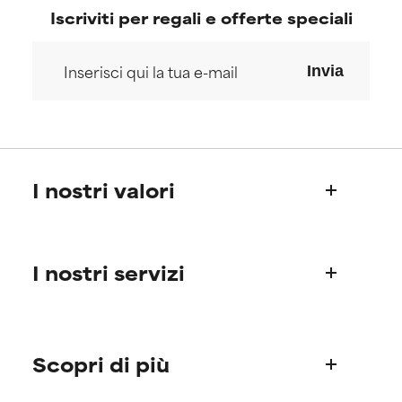
merito.
merito.
Iscriviti per regali e offerte speciali
Invia
I nostri valori
Chi siamo
I nostri servizi
La storia di Paula
Il Science Advisory Board
Informazioni sui prodotti
Domande frequenti (FAQ)
Scopri di più
Spedizioni