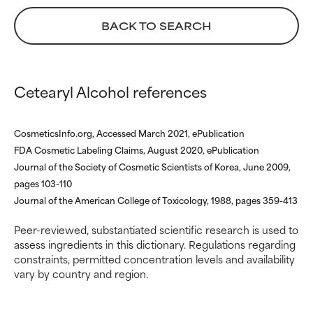
Può causare irritazioni,
Può causare irritazioni,
infiammazioni, secchezza, ecc.
infiammazioni, secchezza, ecc.
BACK TO SEARCH
Può offrire benefici solo in
Può offrire benefici solo in
alcuni casi, ma nel complesso è
alcuni casi, ma nel complesso è
dimostrato che fa più male che
dimostrato che fa più male che
bene.
bene.
Cetearyl Alcohol references
NON CLASSIFICATO
NON CLASSIFICATO
Non abbiamo ancora assegnato
Non abbiamo ancora assegnato
CosmeticsInfo.org, Accessed March 2021, ePublication
un voto a questo ingrediente
un voto a questo ingrediente
FDA Cosmetic Labeling Claims, August 2020, ePublication
perché non abbiamo avuto
perché non abbiamo avuto
Journal of the Society of Cosmetic Scientists of Korea, June 2009,
modo di esaminare la ricerca in
modo di esaminare la ricerca in
pages 103-110
merito.
merito.
Journal of the American College of Toxicology, 1988, pages 359-413
Peer-reviewed, substantiated scientific research is used to
assess ingredients in this dictionary. Regulations regarding
constraints, permitted concentration levels and availability
vary by country and region.