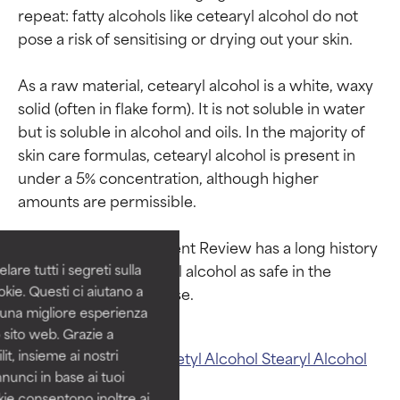
repeat: fatty alcohols like cetearyl alcohol do not 
pose a risk of sensitising or drying out your skin.

As a raw material, cetearyl alcohol is a white, waxy 
solid (often in flake form). It is not soluble in water 
but is soluble in alcohol and oils. In the majority of 
skin care formulas, cetearyl alcohol is present in 
Valutazione degli
Valutazione degli
under a 5% concentration, although higher 
ingredienti
ingredienti
amounts are permissible.

OTTIMO
OTTIMO
The Cosmetic Ingredient Review has a long history 
Comprovati e sostenuti da studi
Comprovati e sostenuti da studi
of recognising cetearyl alcohol as safe in the 
are tutti i segreti sulla
indipendenti. Ingrediente attivo
indipendenti. Ingrediente attivo
kie. Questi ci aiutano a
eccezionale per la maggior
eccezionale per la maggior
i una migliore esperienza
parte dei tipi di pelle o dei
parte dei tipi di pelle o dei
 sito web. Grazie a
problemi.
problemi.
it, insieme ai nostri
Related ingredients:
Cetyl Alcohol
Stearyl Alcohol
nnunci in base ai tuoi
Fatty Alcohol
Alcohol
BUONO
BUONO
okie consentono inoltre ai