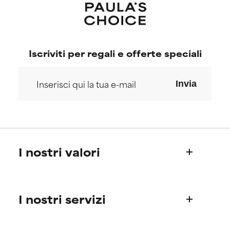
Iscriviti per regali e offerte speciali
Invia
I nostri valori
Chi siamo
I nostri servizi
La storia di Paula
Il Science Advisory Board
Informazioni sui prodotti