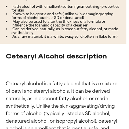
Fatty alcohol with emollient (softening/smoothing) properties
for skin
Known to be gentle and safe (unlike skin-damaging/drying
forms of alcohol such as SD or denatured)
May also be used to alter the thickness of a formula or
influence the foaming capacity of a cleanser
Can be derived naturally, as in coconut fatty alcohol, or made
synthetically
As a raw material, it is a white, waxy solid (often in flake form)
Cetearyl Alcohol description
Cetearyl alcohol is a fatty alcohol that is a mixture 
of cetyl and stearyl alcohols. It can be derived 
naturally, as in coconut fatty alcohol, or made 
synthetically. Unlike the skin-aggravating/drying 
forms of alcohol (typically listed as SD alcohol, 
denatured alcohol, or isopropyl alcohol), cetearyl 
alcohol is an emollient that is gentle, safe, and 