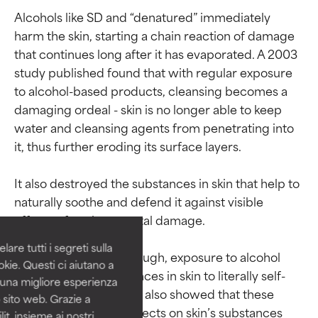
Alcohols like SD and “denatured” immediately 
harm the skin, starting a chain reaction of damage 
that continues long after it has evaporated. A 2003 
study published found that with regular exposure 
to alcohol-based products, cleansing becomes a 
damaging ordeal - skin is no longer able to keep 
water and cleansing agents from penetrating into 
it, thus further eroding its surface layers.

Valutazione degli
Valutazione degli
ingredienti
ingredienti
It also destroyed the substances in skin that help to 
naturally soothe and defend it against visible 
effects of environmental damage.

OTTIMO
OTTIMO
Comprovati e sostenuti da studi
Comprovati e sostenuti da studi
are tutti i segreti sulla
If that weren’t bad enough, exposure to alcohol 
indipendenti. Ingrediente attivo
indipendenti. Ingrediente attivo
kie. Questi ci aiutano a
causes healthy substances in skin to literally self-
eccezionale per la maggior
eccezionale per la maggior
i una migliore esperienza
parte dei tipi di pelle o dei
parte dei tipi di pelle o dei
destruct. The research also showed that these 
 sito web. Grazie a
problemi.
problemi.
destructive, ageing effects on skin’s substances 
it, insieme ai nostri