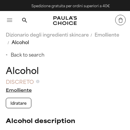
Spedizione gratuita per ordini superiori a 40€
Dizionario degli ingredienti skincare
Emolliente
Alcohol
Back to search
Alcohol
DISCRETO
Emolliente
Idratare
Alcohol description