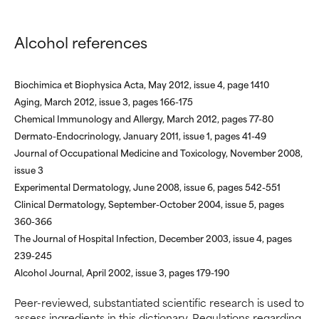
NON USARE
NON USARE
Alcohol references
Può causare irritazioni,
Può causare irritazioni,
infiammazioni, secchezza, ecc.
infiammazioni, secchezza, ecc.
Può offrire benefici solo in
Può offrire benefici solo in
alcuni casi, ma nel complesso è
alcuni casi, ma nel complesso è
Biochimica et Biophysica Acta, May 2012, issue 4, page 1410
dimostrato che fa più male che
dimostrato che fa più male che
Aging, March 2012, issue 3, pages 166-175
bene.
bene.
Chemical Immunology and Allergy, March 2012, pages 77-80
Dermato-Endocrinology, January 2011, issue 1, pages 41-49
NON CLASSIFICATO
NON CLASSIFICATO
Journal of Occupational Medicine and Toxicology, November 2008,
Non abbiamo ancora assegnato
Non abbiamo ancora assegnato
issue 3
un voto a questo ingrediente
un voto a questo ingrediente
Experimental Dermatology, June 2008, issue 6, pages 542-551
perché non abbiamo avuto
perché non abbiamo avuto
Clinical Dermatology, September-October 2004, issue 5, pages
modo di esaminare la ricerca in
modo di esaminare la ricerca in
360-366
merito.
merito.
The Journal of Hospital Infection, December 2003, issue 4, pages
239-245
Alcohol Journal, April 2002, issue 3, pages 179-190
Peer-reviewed, substantiated scientific research is used to
assess ingredients in this dictionary. Regulations regarding