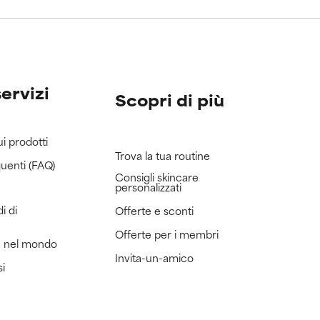
servizi
Scopri di più
ui prodotti
Trova la tua routine
uenti (FAQ)
Consigli skincare
personalizzati
i di
Offerte e sconti
Offerte per i membri
e nel mondo
Invita-un-amico
si