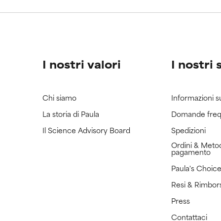
ricerca in merito.
ricerca in merito.
I nostri valori
I nostri 
Chi siamo
Informazioni s
La storia di Paula
Domande freq
Il Science Advisory Board
Spedizioni
Ordini & Metod
pagamento
Paula's Choic
Resi & Rimbor
Press
Contattaci