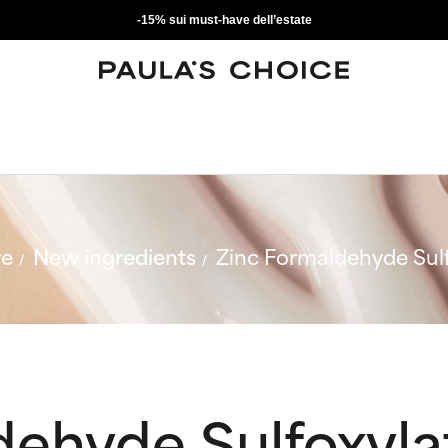
-15% sui must-have dell’estate
re
New ingredients
Zinc Formaldehyde Sul
dehyde Sulfoxyla