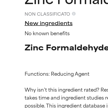
NON CLASSIFICATO
New ingredients
No known benefits
Zinc Formaldehyde 
Functions: Reducing Agent

Valutazio
Valutazio
Why isn’t this ingredient rated? Re
OTTIMO
OTTIMO
takes time and ingredient studies r
Comprovati e so
Comprovati e so
parte dei tipi di
parte dei tipi di