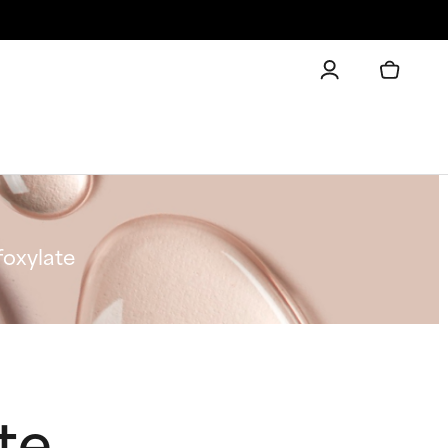
foxylate
te