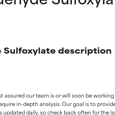
Sulfoxylate description
ne degli ingredienti
ne degli ingredienti
st assured our team is or will soon be working
equire in-depth analysis. Our goal is to provi
stenuti da studi indipendenti. Ingrediente attivo eccezionale per
stenuti da studi indipendenti. Ingrediente attivo eccezionale per
 pelle o dei problemi.
 pelle o dei problemi.