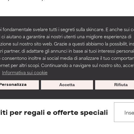
igliorare la consistenza, la stabilità o la penetrazione di una for
igliorare la consistenza, la stabilità o la penetrazione di una for
i fondamentale svelare tutti i segreti sulla skincare. E anche sui c
 ci aiutano a garantire ai nostri utenti una migliore esperienza di
BACK TO SEARCH
n irritante, ma può presentare problemi per come appare estet
n irritante, ma può presentare problemi per come appare estet
zione sul nostro sito web. Grazie a questi abbiamo la possibilit, i
 problemi di altro tipo che ne limitano l'utilità.
 problemi di altro tipo che ne limitano l'utilità.
ri partner, di adattare gli annunci in base ai tuoi interessi personali
 consentono inoltre ai social media di analizzare il tuo comport
ernet per altri scopi. Continuando a navigare sul nostro sito, accett
s used to assess ingredients in this dictionary. Regulations regar
a
Informativa sui cookie
tazioni. Il rischio aumenta se combinato con altri ingredienti pot
tazioni. Il rischio aumenta se combinato con altri ingredienti pot
Personalizza
Accetta
Rifiuta
E
E
tazioni, infiammazioni, secchezza, ecc. Può offrire benefici solo in
tazioni, infiammazioni, secchezza, ecc. Può offrire benefici solo in
 dimostrato che fa più male che bene.
 dimostrato che fa più male che bene.
iti per regali e offerte speciali
IFICATO
IFICATO
cora assegnato un voto a questo ingrediente perché non abbi
cora assegnato un voto a questo ingrediente perché non abbi