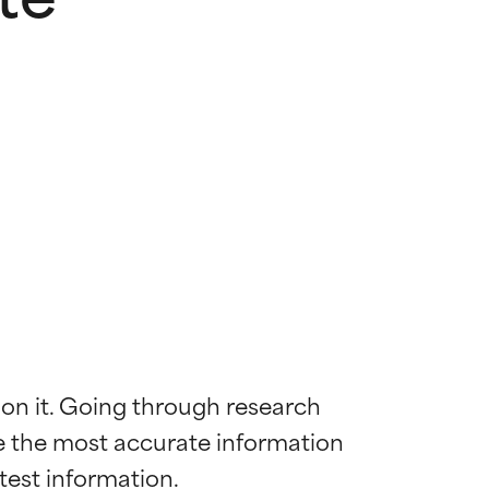
 on it. Going through research 
de the most accurate information 
 la maggior
 la maggior