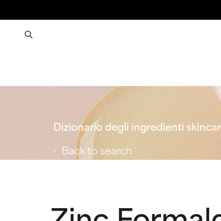
Dizionario degli ingredienti skinca
Back to search
Zinc Formal