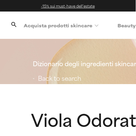
-15% sui must-have dell’estate
Acquista prodotti skincare
Beauty
Dizionario degli ingredienti skinca
Back to search
Viola Odorat