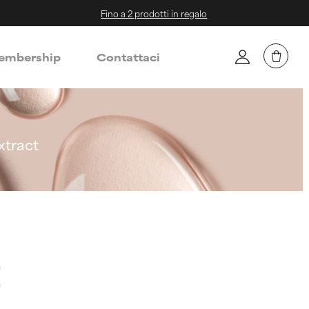
Fino a 2 prodotti in regalo
mbership
Contattaci
xtract
t