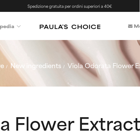
Spedizione gratuita per ordini superiori a 40€
Me
pedia
re
New ingredients
Viola Odorata Flower E
a Flower Extrac