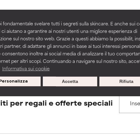
igliorare la consistenza, la stabilità o la penetrazione di una for
igliorare la consistenza, la stabilità o la penetrazione di una for
i fondamentale svelare tutti i segreti sulla skincare. E anche sui c
BACK TO SEARCH
 ci aiutano a garantire ai nostri utenti una migliore esperienza di
n irritante, ma può presentare problemi per come appare estet
n irritante, ma può presentare problemi per come appare estet
zione sul nostro sito web. Grazie a questi abbiamo la possibilit, i
 problemi di altro tipo che ne limitano l'utilità.
 problemi di altro tipo che ne limitano l'utilità.
ri partner, di adattare gli annunci in base ai tuoi interessi personali
 consentono inoltre ai social media di analizzare il tuo comport
s used to assess ingredients in this dictionary. Regulations regar
ernet per altri scopi. Continuando a navigare sul nostro sito, accett
a
Informativa sui cookie
tazioni. Il rischio aumenta se combinato con altri ingredienti pot
tazioni. Il rischio aumenta se combinato con altri ingredienti pot
Personalizza
Accetta
Rifiuta
E
E
tazioni, infiammazioni, secchezza, ecc. Può offrire benefici solo in
tazioni, infiammazioni, secchezza, ecc. Può offrire benefici solo in
iti per regali e offerte speciali
 dimostrato che fa più male che bene.
 dimostrato che fa più male che bene.
IFICATO
IFICATO
cora assegnato un voto a questo ingrediente perché non abbi
cora assegnato un voto a questo ingrediente perché non abbi
ricerca in merito.
ricerca in merito.