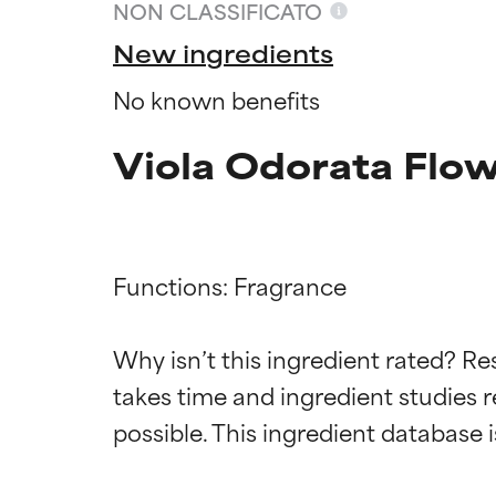
NON CLASSIFICATO
New ingredients
No known benefits
Viola Odorata Flow
Functions: Fragrance

Valutazio
Valutazio
Why isn’t this ingredient rated? Re
takes time and ingredient studies r
OTTIMO
OTTIMO
Comprovati e so
Comprovati e so
parte dei tipi di
parte dei tipi di