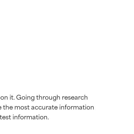
 on it. Going through research 
de the most accurate information 
 la maggior
 la maggior