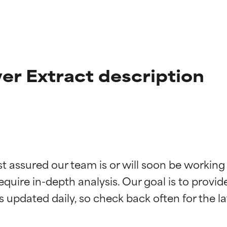
er Extract description
ne degli ingredienti
ne degli ingredienti
st assured our team is or will soon be working
equire in-depth analysis. Our goal is to provi
stenuti da studi indipendenti. Ingrediente attivo eccezionale per
stenuti da studi indipendenti. Ingrediente attivo eccezionale per
 pelle o dei problemi.
 pelle o dei problemi.