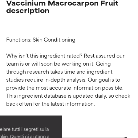
Vaccinium Macrocarpon Fruit
description
Functions: Skin Conditioning

Why isn’t this ingredient rated? Rest assured our 
team is or will soon be working on it. Going 
through research takes time and ingredient 
studies require in-depth analysis. Our goal is to 
provide the most accurate information possible. 
Valutazione degli
Valutazione degli
This ingredient database is updated daily, so check 
ingredienti
ingredienti
OTTIMO
OTTIMO
Comprovati e sostenuti da studi
Comprovati e sostenuti da studi
are tutti i segreti sulla
indipendenti. Ingrediente attivo
indipendenti. Ingrediente attivo
kie. Questi ci aiutano a