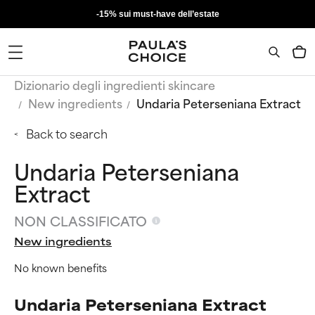
-15% sui must-have dell’estate
Dizionario degli ingredienti skincare
New ingredients
Undaria Peterseniana Extract
Back to search
Undaria Peterseniana
Extract
NON CLASSIFICATO
New ingredients
No known benefits
Undaria Peterseniana Extract