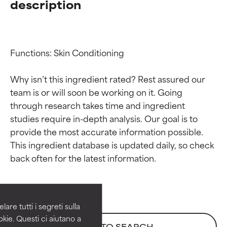
description
Functions: Skin Conditioning

Why isn’t this ingredient rated? Rest assured our 
team is or will soon be working on it. Going 
through research takes time and ingredient 
studies require in-depth analysis. Our goal is to 
provide the most accurate information possible. 
Valutazione degli
Valutazione degli
This ingredient database is updated daily, so check 
ingredienti
ingredienti
OTTIMO
OTTIMO
Comprovati e sostenuti da studi
Comprovati e sostenuti da studi
are tutti i segreti sulla
indipendenti. Ingrediente attivo
indipendenti. Ingrediente attivo
kie. Questi ci aiutano a
BACK TO SEARCH
eccezionale per la maggior
eccezionale per la maggior