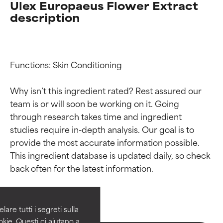
Ulex Europaeus Flower Extract
description
Functions: Skin Conditioning

Why isn’t this ingredient rated? Rest assured our 
team is or will soon be working on it. Going 
through research takes time and ingredient 
studies require in-depth analysis. Our goal is to 
provide the most accurate information possible. 
Valutazione degli
Valutazione degli
This ingredient database is updated daily, so check 
ingredienti
ingredienti
OTTIMO
OTTIMO
Comprovati e sostenuti da studi
Comprovati e sostenuti da studi
are tutti i segreti sulla
indipendenti. Ingrediente attivo
indipendenti. Ingrediente attivo
kie. Questi ci aiutano a