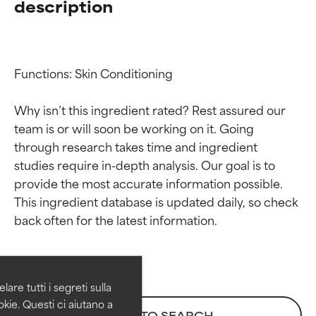
description
Functions: Skin Conditioning

Why isn’t this ingredient rated? Rest assured our 
team is or will soon be working on it. Going 
through research takes time and ingredient 
studies require in-depth analysis. Our goal is to 
provide the most accurate information possible. 
Valutazione degli
Valutazione degli
This ingredient database is updated daily, so check 
ingredienti
ingredienti
OTTIMO
OTTIMO
Comprovati e sostenuti da studi
Comprovati e sostenuti da studi
are tutti i segreti sulla
indipendenti. Ingrediente attivo
indipendenti. Ingrediente attivo
kie. Questi ci aiutano a
BACK TO SEARCH
eccezionale per la maggior
eccezionale per la maggior