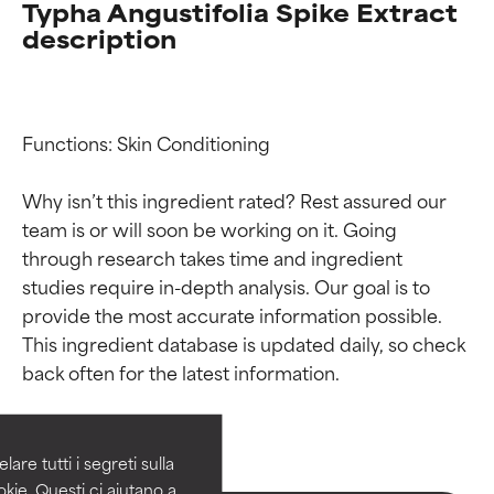
Typha Angustifolia Spike Extract
description
Functions: Skin Conditioning

Why isn’t this ingredient rated? Rest assured our 
team is or will soon be working on it. Going 
through research takes time and ingredient 
studies require in-depth analysis. Our goal is to 
provide the most accurate information possible. 
Valutazione degli
Valutazione degli
This ingredient database is updated daily, so check 
ingredienti
ingredienti
OTTIMO
OTTIMO
Comprovati e sostenuti da studi
Comprovati e sostenuti da studi
are tutti i segreti sulla
indipendenti. Ingrediente attivo
indipendenti. Ingrediente attivo
kie. Questi ci aiutano a