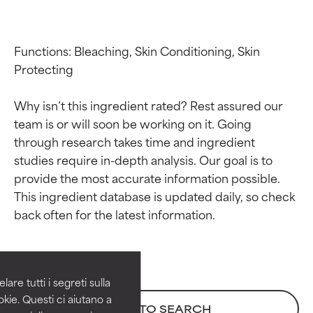
Functions: Bleaching, Skin Conditioning, Skin 
Protecting

Why isn’t this ingredient rated? Rest assured our 
team is or will soon be working on it. Going 
through research takes time and ingredient 
studies require in-depth analysis. Our goal is to 
provide the most accurate information possible. 
Valutazione degli
Valutazione degli
This ingredient database is updated daily, so check 
ingredienti
ingredienti
OTTIMO
OTTIMO
Comprovati e sostenuti da studi
Comprovati e sostenuti da studi
are tutti i segreti sulla
indipendenti. Ingrediente attivo
indipendenti. Ingrediente attivo
kie. Questi ci aiutano a
BACK TO SEARCH
eccezionale per la maggior
eccezionale per la maggior