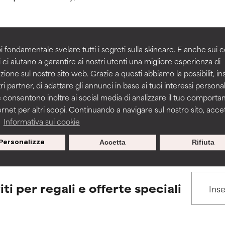
igliorare la consistenza, la stabilità o la penetrazione di una for
igliorare la consistenza, la stabilità o la penetrazione di una for
i fondamentale svelare tutti i segreti sulla skincare. E anche sui c
 ci aiutano a garantire ai nostri utenti una migliore esperienza di
BACK TO SEARCH
n irritante, ma può presentare problemi per come appare estet
n irritante, ma può presentare problemi per come appare estet
zione sul nostro sito web. Grazie a questi abbiamo la possibilit, i
 problemi di altro tipo che ne limitano l'utilità.
 problemi di altro tipo che ne limitano l'utilità.
ri partner, di adattare gli annunci in base ai tuoi interessi personali
 consentono inoltre ai social media di analizzare il tuo comport
ernet per altri scopi. Continuando a navigare sul nostro sito, accett
s used to assess ingredients in this dictionary. Regulations regar
a
Informativa sui cookie
tazioni. Il rischio aumenta se combinato con altri ingredienti pot
tazioni. Il rischio aumenta se combinato con altri ingredienti pot
Personalizza
Accetta
Rifiuta
E
E
tazioni, infiammazioni, secchezza, ecc. Può offrire benefici solo in
tazioni, infiammazioni, secchezza, ecc. Può offrire benefici solo in
 dimostrato che fa più male che bene.
 dimostrato che fa più male che bene.
iti per regali e offerte speciali
IFICATO
IFICATO
cora assegnato un voto a questo ingrediente perché non abbi
cora assegnato un voto a questo ingrediente perché non abbi