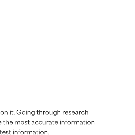
 on it. Going through research 
de the most accurate information 
 la maggior
 la maggior