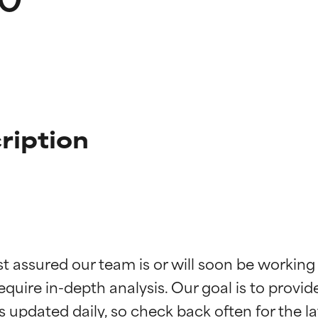
ription
ne degli ingredienti
ne degli ingredienti
st assured our team is or will soon be working
equire in-depth analysis. Our goal is to provi
stenuti da studi indipendenti. Ingrediente attivo eccezionale per
stenuti da studi indipendenti. Ingrediente attivo eccezionale per
 pelle o dei problemi.
 pelle o dei problemi.