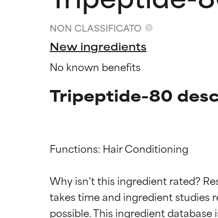
NON CLASSIFICATO
New ingredients
No known benefits
Tripeptide-80 desc
Functions: Hair Conditioning

Valutazio
Valutazio
Why isn’t this ingredient rated? Re
OTTIMO
OTTIMO
takes time and ingredient studies r
Comprovati e so
Comprovati e so
parte dei tipi di
parte dei tipi di