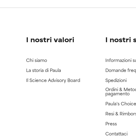
ricerca in merito.
ricerca in merito.
I nostri valori
I nostri 
Chi siamo
Informazioni s
La storia di Paula
Domande freq
Il Science Advisory Board
Spedizioni
Ordini & Metod
pagamento
Paula's Choic
Resi & Rimbor
Press
Contattaci