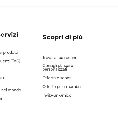
servizi
Scopri di più
ui prodotti
Trova la tua routine
uenti (FAQ)
Consigli skincare
personalizzati
i di
Offerte e sconti
Offerte per i membri
e nel mondo
Invita-un-amico
si