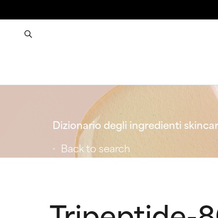
Dizionario degli ingredienti skinca
Back to search
Tripeptide-