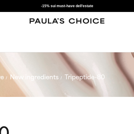
-15% sui must-have dell’estate
re
New ingredients
Tripeptide-80
80