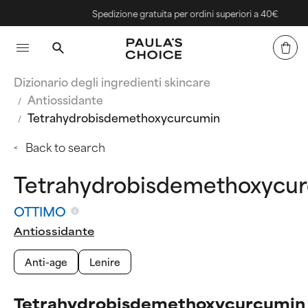
Spedizione gratuita per ordini superiori a 40€
Dizionario degli ingredienti skincare
Antiossidante
Tetrahydrobisdemethoxycurcumin
Back to search
Tetrahydrobisdemethoxycu
OTTIMO
Antiossidante
Anti-age
Lenire
Tetrahydrobisdemethoxycurcumin