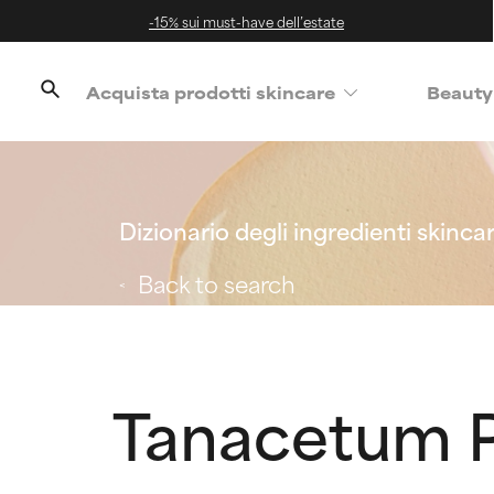
-15% sui must-have dell’estate
Acquista prodotti skincare
Beauty
Dizionario degli ingredienti skinca
Back to search
Tanacetum P