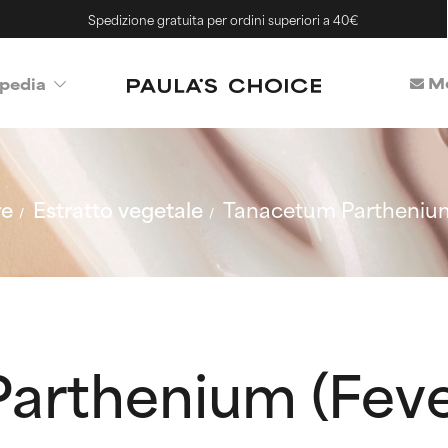
Spedizione gratuita per ordini superiori a 40€
Me
pedia
re
Estratto vegetale
Tanacetum Parthenium
arthenium (Fev