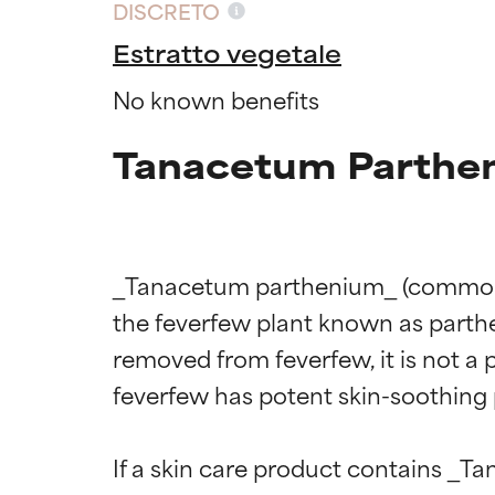
DISCRETO
Estratto vegetale
No known benefits
Tanacetum Parthen
_Tanacetum parthenium_ (commonly k
the feverfew plant known as partheno
removed from feverfew, it is not a 
feverfew has potent skin-soothing 
If a skin care product contains _T