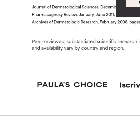
Journal of Dermatological Sciences, December 2013, pag
NON USAR
NON USAR
Pharmacognosy Review, January-June 2011, pages 103-11
Può causare irri
Può causare irri
Archives of Dermatologic Research, February 2008, page
nel complesso è
nel complesso è
Peer-reviewed, substantiated scientific research i
NON CLASS
NON CLASS
and availability vary by country and region.
Non abbiamo an
Non abbiamo an
di esaminare la 
di esaminare la 
Iscriv