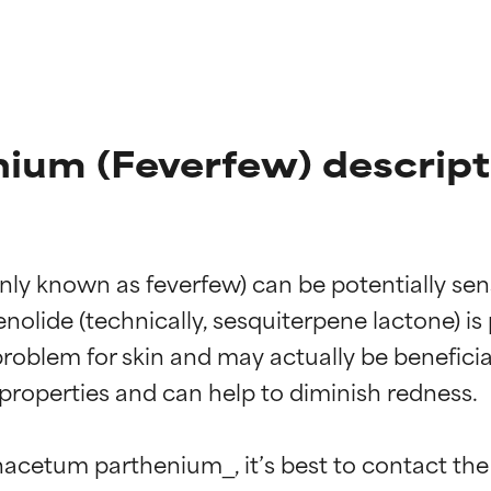
ium (Feverfew) descript
nown as feverfew) can be potentially sensitis
lide (technically, sesquiterpene lactone) is p
problem for skin and may actually be benefici
properties and can help to diminish redness.

anacetum parthenium_, it’s best to contact th