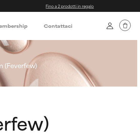
Fino a 2 prodotti in regalo
mbership
Contattaci
 (Feverfew)
erfew)