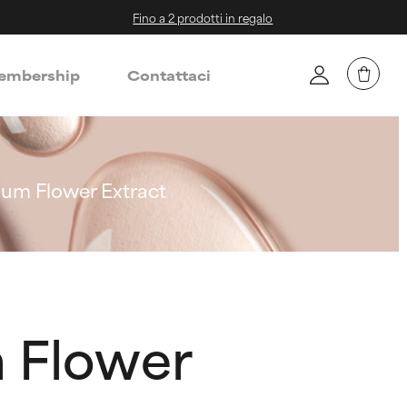
Fino a 2 prodotti in regalo
mbership
Contattaci
um Flower Extract
 Flower