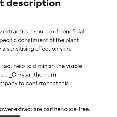
 description
tract) is a source of beneficial 
pecific constituent of the plant 
 sensitising effect on skin.

 fact help to diminish the visible 
de-free _Chrysanthemum 
ompany to confirm that this 
 la maggior
 la maggior