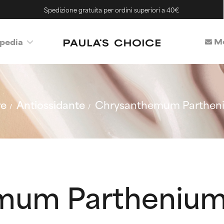
Spedizione gratuita per ordini superiori a 40€
Me
pedia
re
Antiossidante
Chrysanthemum Partheni
mum Parthenium