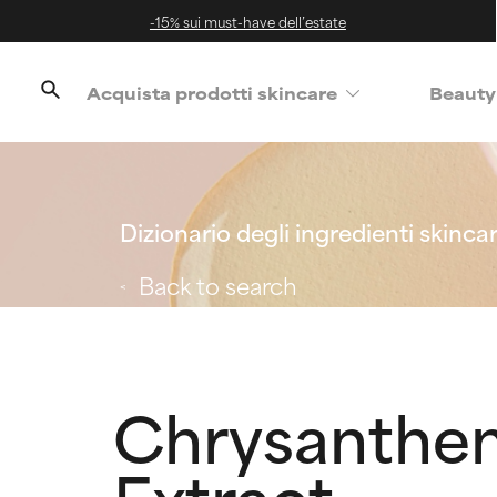
-15% sui must-have dell’estate
Acquista prodotti skincare
Beauty
Dizionario degli ingredienti skinca
Back to search
Chrysanthe
Extract