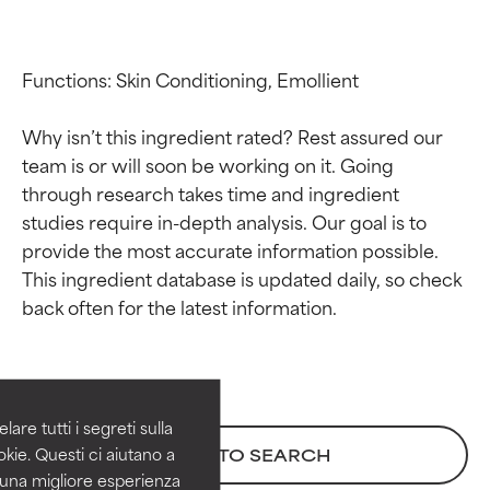
Functions: Skin Conditioning, Emollient

Why isn’t this ingredient rated? Rest assured our 
team is or will soon be working on it. Going 
through research takes time and ingredient 
studies require in-depth analysis. Our goal is to 
provide the most accurate information possible. 
This ingredient database is updated daily, so check 
Valutazione degli
Valutazione degli
ingredienti
ingredienti
OTTIMO
OTTIMO
Comprovati e sostenuti da studi
Comprovati e sostenuti da studi
are tutti i segreti sulla
indipendenti. Ingrediente attivo
indipendenti. Ingrediente attivo
kie. Questi ci aiutano a
BACK TO SEARCH
eccezionale per la maggior
eccezionale per la maggior
i una migliore esperienza