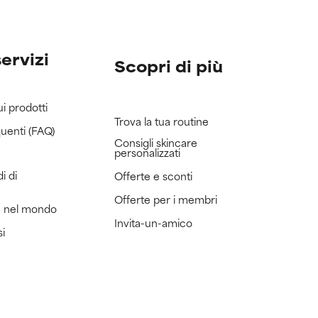
servizi
Scopri di più
ui prodotti
Trova la tua routine
uenti (FAQ)
Consigli skincare
personalizzati
i di
Offerte e sconti
Offerte per i membri
e nel mondo
Invita-un-amico
si