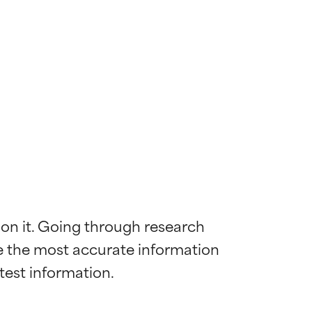
 on it. Going through research 
de the most accurate information 
 la maggior
 la maggior