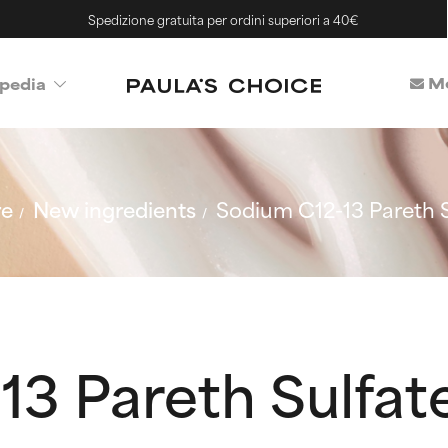
Spedizione gratuita per ordini superiori a 40€
Me
pedia
re
New ingredients
Sodium C12-13 Pareth S
13 Pareth Sulfat