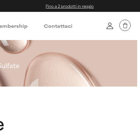
Fino a 2 prodotti in regalo
mbership
Contattaci
ulfate
e