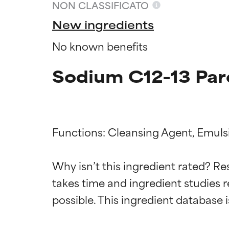
NON CLASSIFICATO
New ingredients
No known benefits
Sodium C12-13 Pare
Functions: Cleansing Agent, Emulsif
Valutazio
Valutazio
Why isn’t this ingredient rated? Re
takes time and ingredient studies r
OTTIMO
OTTIMO
Comprovati e so
Comprovati e so
parte dei tipi di
parte dei tipi di