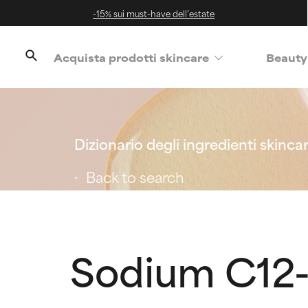
-15% sui must-have dell’estate
Acquista prodotti skincare
Beauty
Dizionario degli ingredienti skinca
Back to search
Sodium C12-