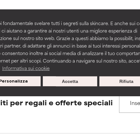
igliorare la consistenza, la stabilità o la penetrazione di una for
igliorare la consistenza, la stabilità o la penetrazione di una for
i fondamentale svelare tutti i segreti sulla skincare. E anche sui c
BACK TO SEARCH
 ci aiutano a garantire ai nostri utenti una migliore esperienza di
n irritante, ma può presentare problemi per come appare estet
n irritante, ma può presentare problemi per come appare estet
zione sul nostro sito web. Grazie a questi abbiamo la possibilit, i
 problemi di altro tipo che ne limitano l'utilità.
 problemi di altro tipo che ne limitano l'utilità.
ri partner, di adattare gli annunci in base ai tuoi interessi personali
 consentono inoltre ai social media di analizzare il tuo comport
s used to assess ingredients in this dictionary. Regulations regar
ernet per altri scopi. Continuando a navigare sul nostro sito, accett
a
Informativa sui cookie
tazioni. Il rischio aumenta se combinato con altri ingredienti pot
tazioni. Il rischio aumenta se combinato con altri ingredienti pot
Personalizza
Accetta
Rifiuta
E
E
tazioni, infiammazioni, secchezza, ecc. Può offrire benefici solo in
tazioni, infiammazioni, secchezza, ecc. Può offrire benefici solo in
iti per regali e offerte speciali
 dimostrato che fa più male che bene.
 dimostrato che fa più male che bene.
IFICATO
IFICATO
cora assegnato un voto a questo ingrediente perché non abbi
cora assegnato un voto a questo ingrediente perché non abbi
ricerca in merito.
ricerca in merito.