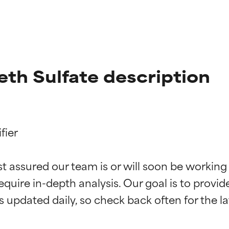
th Sulfate description
ier

ne degli ingredienti
ne degli ingredienti
st assured our team is or will soon be working
equire in-depth analysis. Our goal is to provi
stenuti da studi indipendenti. Ingrediente attivo eccezionale per
stenuti da studi indipendenti. Ingrediente attivo eccezionale per
 pelle o dei problemi.
 pelle o dei problemi.