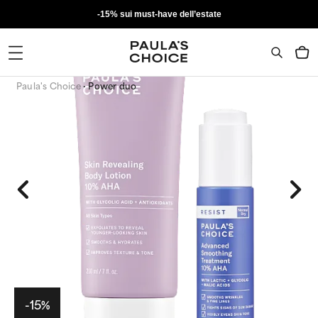
-15% sui must-have dell’estate
Paula's Choice
Power duo
-15%