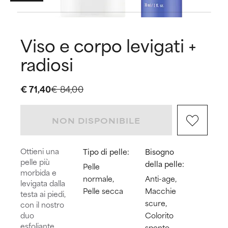
Viso e corpo levigati +
radiosi
€ 71,40
€ 84,00
NON DISPONIBILE
Ottieni una
Tipo di pelle:
Bisogno
pelle più
della pelle:
Pelle
morbida e
normale,
Anti-age,
levigata dalla
Pelle secca
Macchie
testa ai piedi,
scure,
con il nostro
duo
Colorito
esfoliante
spento