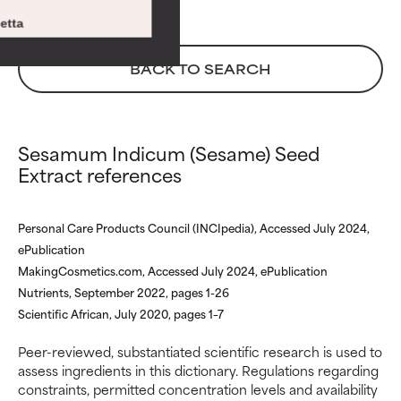
nella stabilità o avere problemi
nella stabilità o avere problemi
di altro tipo che ne limitano
di altro tipo che ne limitano
etta
l'utilità.
l'utilità.
BACK TO SEARCH
DA EVITARE
DA EVITARE
Può causare irritazioni. Il rischio
Può causare irritazioni. Il rischio
aumenta se combinato con altri
aumenta se combinato con altri
ingredienti potenzialmente
ingredienti potenzialmente
Sesamum Indicum (Sesame) Seed
problematici.
problematici.
Extract references
NON USARE
NON USARE
Personal Care Products Council (INCIpedia), Accessed July 2024,
Può causare irritazioni,
Può causare irritazioni,
ePublication
infiammazioni, secchezza, ecc.
infiammazioni, secchezza, ecc.
MakingCosmetics.com, Accessed July 2024, ePublication
Può offrire benefici solo in
Può offrire benefici solo in
alcuni casi, ma nel complesso è
alcuni casi, ma nel complesso è
Nutrients, September 2022, pages 1-26
dimostrato che fa più male che
dimostrato che fa più male che
Scientific African, July 2020, pages 1–7
bene.
bene.
Peer-reviewed, substantiated scientific research is used to
assess ingredients in this dictionary. Regulations regarding
NON CLASSIFICATO
NON CLASSIFICATO
constraints, permitted concentration levels and availability
Non abbiamo ancora assegnato
Non abbiamo ancora assegnato