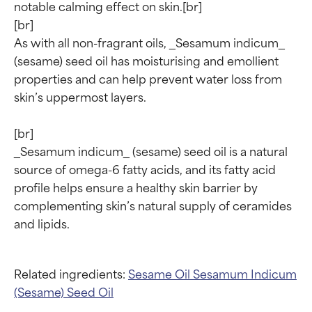
notable calming effect on skin.[br]

[br]

As with all non-fragrant oils, _Sesamum indicum_ 
(sesame) seed oil has moisturising and emollient 
properties and can help prevent water loss from 
skin’s uppermost layers.

[br]

_Sesamum indicum_ (sesame) seed oil is a natural 
source of omega-6 fatty acids, and its fatty acid 
profile helps ensure a healthy skin barrier by 
complementing skin’s natural supply of ceramides 
Related ingredients:
Sesame Oil
Sesamum Indicum
(Sesame) Seed Oil
Valutazione degli
Valutazione degli