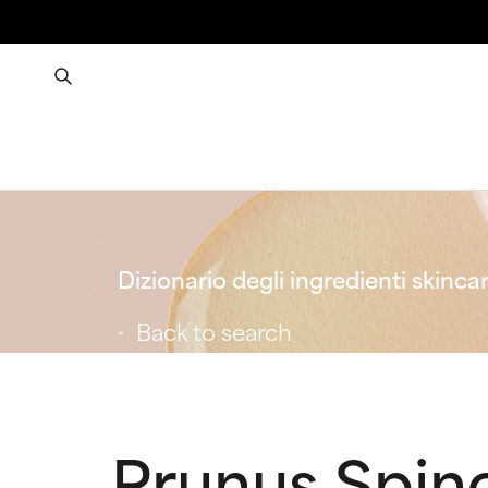
Dizionario degli ingredienti skinca
Back to search
Prunus Spin