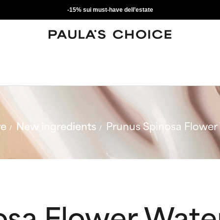
-15% sui must-have dell’estate
re
New ingredients
Prunus Spinosa Flower
osa Flower Wate