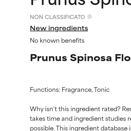
NON CLASSIFICATO
New ingredients
No known benefits
Prunus Spinosa Fl
Functions: Fragrance, Tonic

Valutazio
Valutazio
Why isn’t this ingredient rated? Re
OTTIMO
OTTIMO
takes time and ingredient studies r
Comprovati e so
Comprovati e so
parte dei tipi di
parte dei tipi di