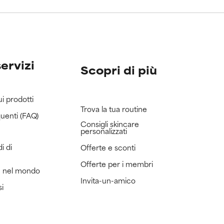
servizi
Scopri di più
ui prodotti
Trova la tua routine
uenti (FAQ)
Consigli skincare
personalizzati
i di
Offerte e sconti
Offerte per i membri
e nel mondo
Invita-un-amico
si