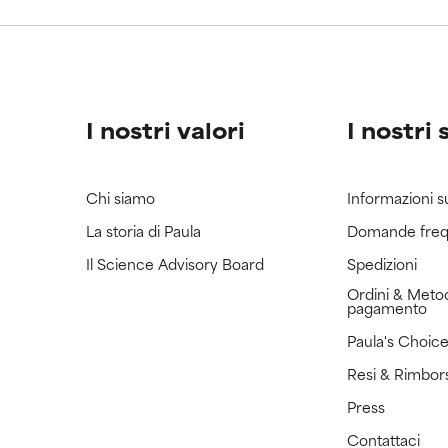
ricerca in merito.
ricerca in merito.
I nostri valori
I nostri 
Chi siamo
Informazioni s
La storia di Paula
Domande freq
Il Science Advisory Board
Spedizioni
Ordini & Metod
pagamento
Paula's Choic
Resi & Rimbor
Press
Contattaci