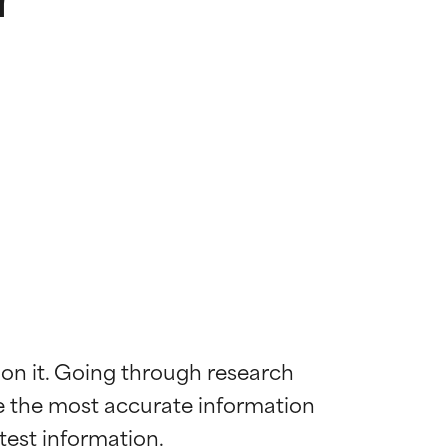
 on it. Going through research 
de the most accurate information 
 la maggior
 la maggior