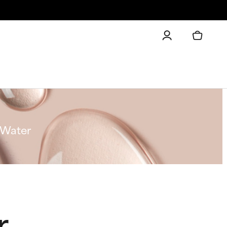
 Water
r