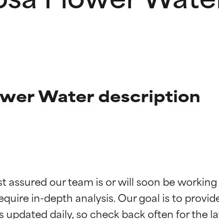
ower Water description
ne degli ingredienti
ne degli ingredienti
st assured our team is or will soon be working
equire in-depth analysis. Our goal is to provi
stenuti da studi indipendenti. Ingrediente attivo eccezionale per
stenuti da studi indipendenti. Ingrediente attivo eccezionale per
 pelle o dei problemi.
 pelle o dei problemi.