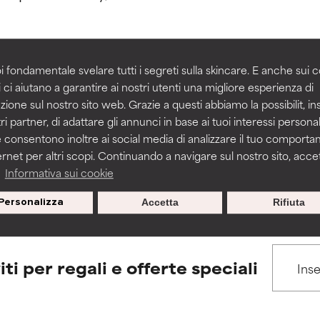
igliorare la consistenza, la stabilità o la penetrazione di una for
igliorare la consistenza, la stabilità o la penetrazione di una for
i fondamentale svelare tutti i segreti sulla skincare. E anche sui c
 ci aiutano a garantire ai nostri utenti una migliore esperienza di
BACK TO SEARCH
n irritante, ma può presentare problemi per come appare estet
n irritante, ma può presentare problemi per come appare estet
zione sul nostro sito web. Grazie a questi abbiamo la possibilit, i
 problemi di altro tipo che ne limitano l'utilità.
 problemi di altro tipo che ne limitano l'utilità.
ri partner, di adattare gli annunci in base ai tuoi interessi personali
 consentono inoltre ai social media di analizzare il tuo comport
ernet per altri scopi. Continuando a navigare sul nostro sito, accett
s used to assess ingredients in this dictionary. Regulations regar
a
Informativa sui cookie
tazioni. Il rischio aumenta se combinato con altri ingredienti pot
tazioni. Il rischio aumenta se combinato con altri ingredienti pot
Personalizza
Accetta
Rifiuta
E
E
tazioni, infiammazioni, secchezza, ecc. Può offrire benefici solo in
tazioni, infiammazioni, secchezza, ecc. Può offrire benefici solo in
 dimostrato che fa più male che bene.
 dimostrato che fa più male che bene.
iti per regali e offerte speciali
IFICATO
IFICATO
cora assegnato un voto a questo ingrediente perché non abbi
cora assegnato un voto a questo ingrediente perché non abbi