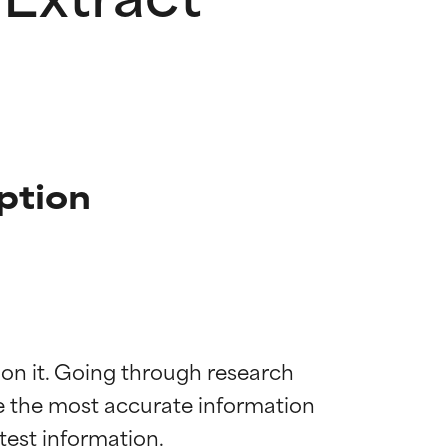
ption
 on it. Going through research 
de the most accurate information 
 la maggior
 la maggior