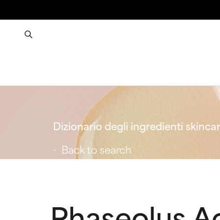
Dizionario degli ingredienti skinca
Back to search
Phaseolus Ac