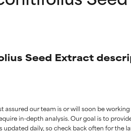
olius Seed Extract descri
ne degli ingredienti
ne degli ingredienti
st assured our team is or will soon be working
equire in-depth analysis. Our goal is to provi
stenuti da studi indipendenti. Ingrediente attivo eccezionale per
stenuti da studi indipendenti. Ingrediente attivo eccezionale per
 pelle o dei problemi.
 pelle o dei problemi.