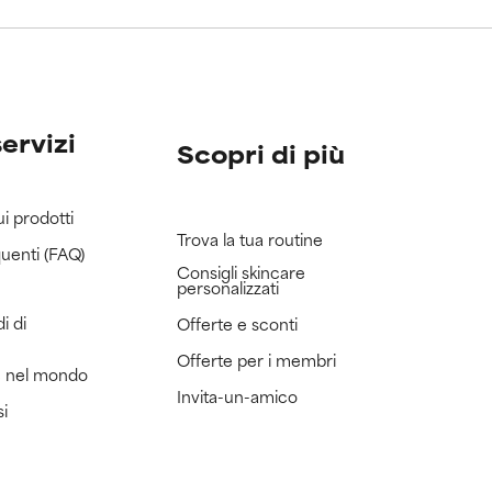
servizi
Scopri di più
ui prodotti
Trova la tua routine
uenti (FAQ)
Consigli skincare
personalizzati
i di
Offerte e sconti
Offerte per i membri
e nel mondo
Invita-un-amico
si