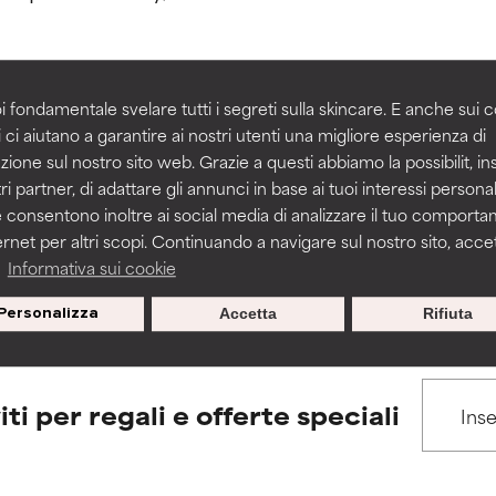
igliorare la consistenza, la stabilità o la penetrazione di una for
igliorare la consistenza, la stabilità o la penetrazione di una for
i fondamentale svelare tutti i segreti sulla skincare. E anche sui c
 ci aiutano a garantire ai nostri utenti una migliore esperienza di
BACK TO SEARCH
n irritante, ma può presentare problemi per come appare estet
n irritante, ma può presentare problemi per come appare estet
zione sul nostro sito web. Grazie a questi abbiamo la possibilit, i
 problemi di altro tipo che ne limitano l'utilità.
 problemi di altro tipo che ne limitano l'utilità.
ri partner, di adattare gli annunci in base ai tuoi interessi personali
 consentono inoltre ai social media di analizzare il tuo comport
ernet per altri scopi. Continuando a navigare sul nostro sito, accett
s used to assess ingredients in this dictionary. Regulations regar
a
Informativa sui cookie
tazioni. Il rischio aumenta se combinato con altri ingredienti pot
tazioni. Il rischio aumenta se combinato con altri ingredienti pot
Personalizza
Accetta
Rifiuta
E
E
tazioni, infiammazioni, secchezza, ecc. Può offrire benefici solo in
tazioni, infiammazioni, secchezza, ecc. Può offrire benefici solo in
 dimostrato che fa più male che bene.
 dimostrato che fa più male che bene.
iti per regali e offerte speciali
IFICATO
IFICATO
cora assegnato un voto a questo ingrediente perché non abbi
cora assegnato un voto a questo ingrediente perché non abbi