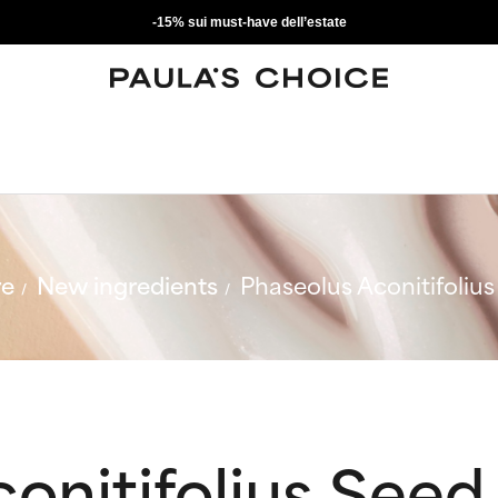
-15% sui must-have dell’estate
re
New ingredients
Phaseolus Aconitifolius
onitifolius Seed