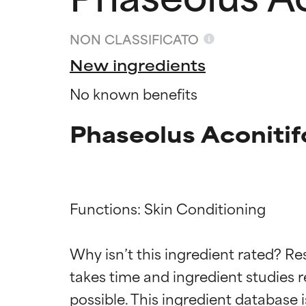
NON CLASSIFICATO
New ingredients
No known benefits
Phaseolus Aconitif
Functions: Skin Conditioning

Valutazio
Valutazio
Why isn’t this ingredient rated? Re
OTTIMO
OTTIMO
takes time and ingredient studies r
Comprovati e so
Comprovati e so
parte dei tipi di
parte dei tipi di