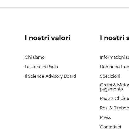
ricerca in merito.
ricerca in merito.
I nostri valori
I nostri 
Chi siamo
Informazioni s
La storia di Paula
Domande freq
Il Science Advisory Board
Spedizioni
Ordini & Metod
pagamento
Paula's Choic
Resi & Rimbor
Press
Contattaci