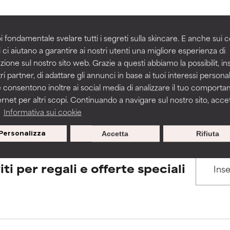
igliorare la consistenza, la stabilità o la penetrazione di una for
igliorare la consistenza, la stabilità o la penetrazione di una for
i fondamentale svelare tutti i segreti sulla skincare. E anche sui c
BACK TO SEARCH
 ci aiutano a garantire ai nostri utenti una migliore esperienza di
n irritante, ma può presentare problemi per come appare estet
n irritante, ma può presentare problemi per come appare estet
zione sul nostro sito web. Grazie a questi abbiamo la possibilit, i
 problemi di altro tipo che ne limitano l'utilità.
 problemi di altro tipo che ne limitano l'utilità.
ri partner, di adattare gli annunci in base ai tuoi interessi personali
 consentono inoltre ai social media di analizzare il tuo comport
s used to assess ingredients in this dictionary. Regulations regar
ernet per altri scopi. Continuando a navigare sul nostro sito, accett
a
Informativa sui cookie
tazioni. Il rischio aumenta se combinato con altri ingredienti pot
tazioni. Il rischio aumenta se combinato con altri ingredienti pot
Personalizza
Accetta
Rifiuta
E
E
tazioni, infiammazioni, secchezza, ecc. Può offrire benefici solo in
tazioni, infiammazioni, secchezza, ecc. Può offrire benefici solo in
iti per regali e offerte speciali
 dimostrato che fa più male che bene.
 dimostrato che fa più male che bene.
IFICATO
IFICATO
cora assegnato un voto a questo ingrediente perché non abbi
cora assegnato un voto a questo ingrediente perché non abbi
ricerca in merito.
ricerca in merito.