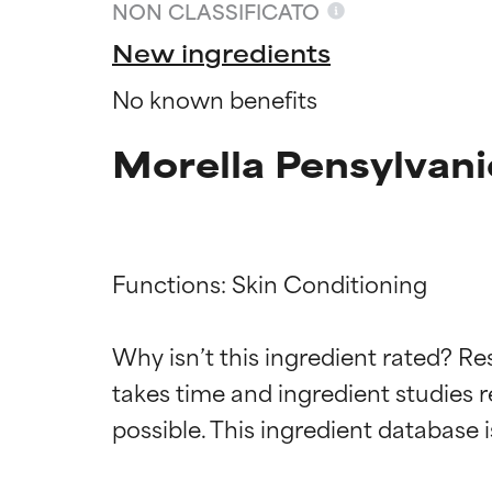
NON CLASSIFICATO
New ingredients
No known benefits
Morella Pensylvani
Functions: Skin Conditioning

Valutazio
Valutazio
Why isn’t this ingredient rated? Re
takes time and ingredient studies r
OTTIMO
OTTIMO
Comprovati e so
Comprovati e so
parte dei tipi di
parte dei tipi di