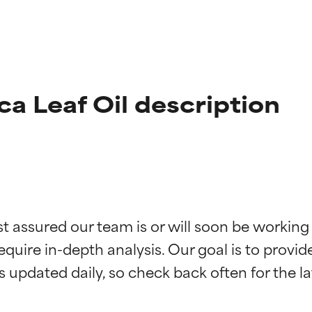
ca Leaf Oil description
ne degli ingredienti
ne degli ingredienti
st assured our team is or will soon be working
equire in-depth analysis. Our goal is to provi
stenuti da studi indipendenti. Ingrediente attivo eccezionale per
stenuti da studi indipendenti. Ingrediente attivo eccezionale per
 pelle o dei problemi.
 pelle o dei problemi.