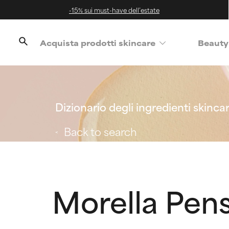
-15% sui must-have dell’estate
Acquista prodotti skincare
Beauty
Dizionario degli ingredienti skinca
Back to search
Morella Pens