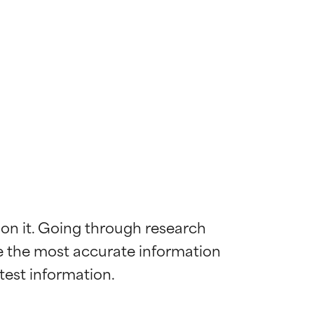
 on it. Going through research 
de the most accurate information 
 la maggior
 la maggior