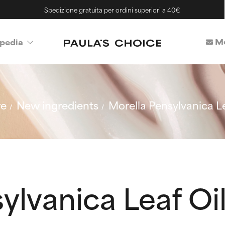
Spedizione gratuita per ordini superiori a 40€
Me
pedia
re
New ingredients
Morella Pensylvanica Le
ylvanica Leaf Oi