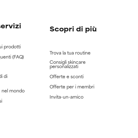
servizi
Scopri di più
ui prodotti
Trova la tua routine
uenti (FAQ)
Consigli skincare
personalizzati
i di
Offerte e sconti
Offerte per i membri
e nel mondo
Invita-un-amico
si