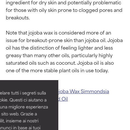
ingredient for dry skin and potentially problematic 
for those with oily skin prone to clogged pores and 
breakouts.

Note that jojoba wax is considered more of an 
issue for breakout-prone skin than jojoba oil. Jojoba 
oil has the distinction of feeling lighter and less 
greasy than many other oils, particularly highly 
Valutazione degli
Valutazione degli
saturated oils such as coconut. Jojoba oil is also 
ingredienti
ingredienti
OTTIMO
OTTIMO
Related ingredients:
Jojoba Wax
Simmondsia
Comprovati e sostenuti da studi
Comprovati e sostenuti da studi
are tutti i segreti sulla
Chinensis (Jojoba) Seed Oil
indipendenti. Ingrediente attivo
indipendenti. Ingrediente attivo
kie. Questi ci aiutano a
eccezionale per la maggior
eccezionale per la maggior
i una migliore esperienza
parte dei tipi di pelle o dei
parte dei tipi di pelle o dei
 sito web. Grazie a
problemi.
problemi.
it, insieme ai nostri
nnunci in base ai tuoi