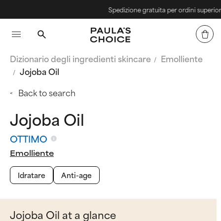
Spedizione gratuita per ordini superiori a 4
Dizionario degli ingredienti skincare
Emolliente
Jojoba Oil
Back to search
Jojoba Oil
OTTIMO
Emolliente
Idratare
Anti-age
Jojoba Oil at a glance