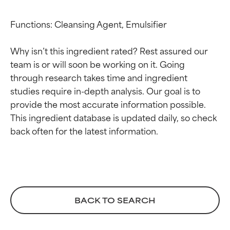
Functions: Cleansing Agent, Emulsifier

Why isn’t this ingredient rated? Rest assured our 
team is or will soon be working on it. Going 
through research takes time and ingredient 
studies require in-depth analysis. Our goal is to 
provide the most accurate information possible. 
This ingredient database is updated daily, so check 
Valutazione degli
Valutazione degli
ingredienti
ingredienti
OTTIMO
OTTIMO
Comprovati e sostenuti da studi
Comprovati e sostenuti da studi
BACK TO SEARCH
indipendenti. Ingrediente attivo
indipendenti. Ingrediente attivo
eccezionale per la maggior
eccezionale per la maggior
parte dei tipi di pelle o dei
parte dei tipi di pelle o dei