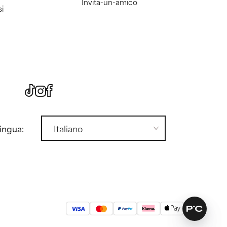
Invita-un-amico
si
lingua: