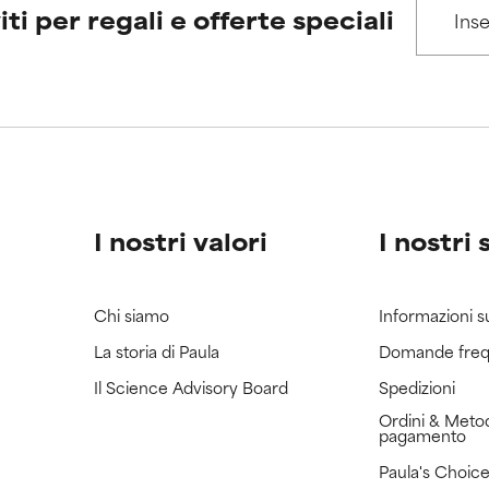
IFICATO
IFICATO
iti per regali e offerte speciali
cora assegnato un voto a questo ingrediente perché non abbi
cora assegnato un voto a questo ingrediente perché non abbi
ricerca in merito.
ricerca in merito.
I nostri valori
I nostri 
Chi siamo
Informazioni s
La storia di Paula
Domande freq
Il Science Advisory Board
Spedizioni
Ordini & Metod
pagamento
Paula's Choic