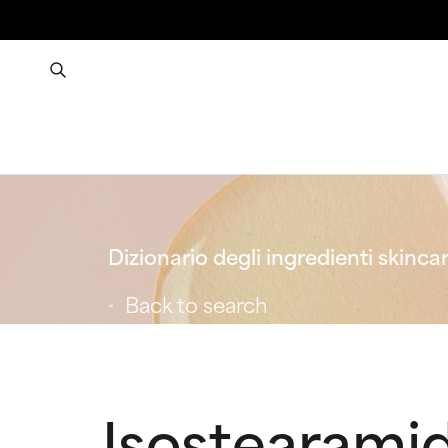
Dizionario degli ingredienti skinca
Back to search
Isostearami