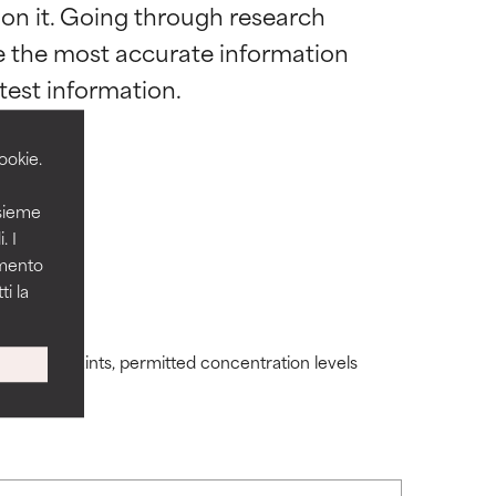
 on it. Going through research 
 la maggior
 la maggior
de the most accurate information 
mula.
mula.
ookie.
icamente, nella
icamente, nella
nsieme
. I
amento
i la
enzialmente
enzialmente
ding constraints, permitted concentration levels
 alcuni casi, ma
 alcuni casi, ma