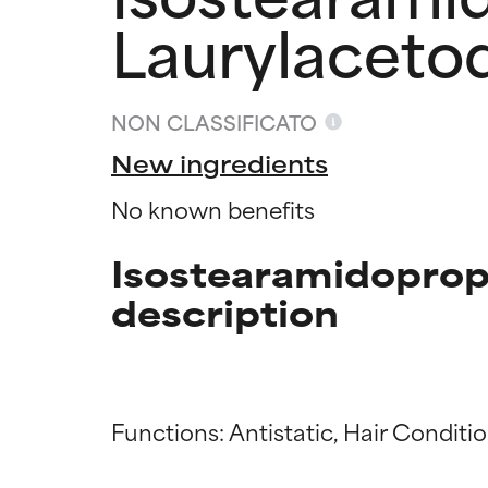
Laurylaceto
NON CLASSIFICATO
New ingredients
No known benefits
Isostearamidoprop
description
Valutazio
Valutazio
Functions: Antistatic, Hair Conditio
OTTIMO
OTTIMO