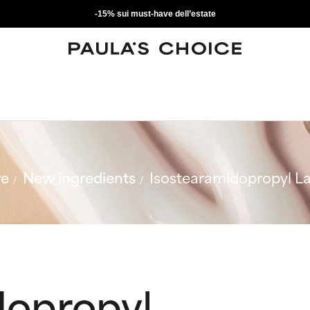
-15% sui must-have dell’estate
re
New ingredients
Isostearamidopropyl L
dopropyl