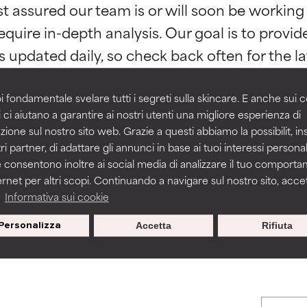
st assured our team is or will soon be working
stenuti da studi indipendenti. Ingrediente attivo eccezionale per
stenuti da studi indipendenti. Ingrediente attivo eccezionale per
 pelle o dei problemi.
 pelle o dei problemi.
equire in-depth analysis. Our goal is to provi
igliorare la consistenza, la stabilità o la penetrazione di una for
igliorare la consistenza, la stabilità o la penetrazione di una for
i fondamentale svelare tutti i segreti sulla skincare. E anche sui c
 ci aiutano a garantire ai nostri utenti una migliore esperienza di
n irritante, ma può presentare problemi per come appare estet
n irritante, ma può presentare problemi per come appare estet
zione sul nostro sito web. Grazie a questi abbiamo la possibilit, i
 problemi di altro tipo che ne limitano l'utilità.
 problemi di altro tipo che ne limitano l'utilità.
ri partner, di adattare gli annunci in base ai tuoi interessi personali
BACK TO SEARCH
 consentono inoltre ai social media di analizzare il tuo comport
ernet per altri scopi. Continuando a navigare sul nostro sito, accett
a
Informativa sui cookie
tazioni. Il rischio aumenta se combinato con altri ingredienti pot
tazioni. Il rischio aumenta se combinato con altri ingredienti pot
s used to assess ingredients in this dictionary. Regulations regar
Personalizza
Accetta
Rifiuta
E
E
tazioni, infiammazioni, secchezza, ecc. Può offrire benefici solo in
tazioni, infiammazioni, secchezza, ecc. Può offrire benefici solo in
 dimostrato che fa più male che bene.
 dimostrato che fa più male che bene.