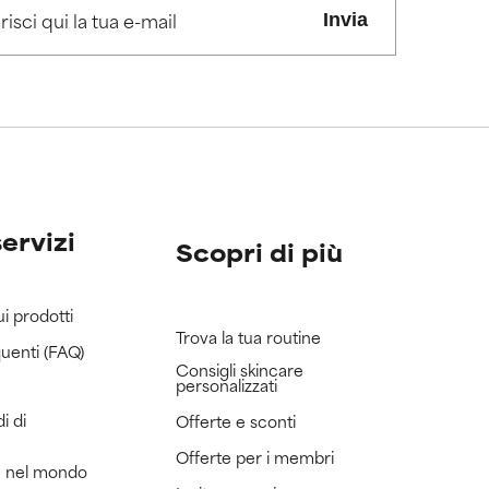
Invia
amo avuto modo
amo avuto modo
servizi
Scopri di più
ui prodotti
Trova la tua routine
uenti (FAQ)
Consigli skincare
personalizzati
i di
Offerte e sconti
Offerte per i membri
e nel mondo