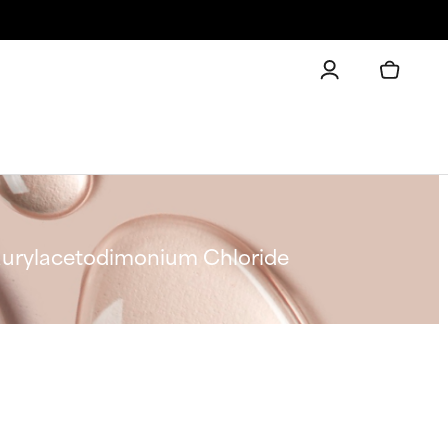
aurylacetodimonium Chloride