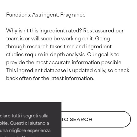
Functions: Astringent, Fragrance

Why isn’t this ingredient rated? Rest assured our 
team is or will soon be working on it. Going 
through research takes time and ingredient 
studies require in-depth analysis. Our goal is to 
provide the most accurate information possible. 
This ingredient database is updated daily, so check 
Valutazione degli
Valutazione degli
ingredienti
ingredienti
OTTIMO
OTTIMO
Comprovati e sostenuti da studi
Comprovati e sostenuti da studi
are tutti i segreti sulla
BACK TO SEARCH
indipendenti. Ingrediente attivo
indipendenti. Ingrediente attivo
kie. Questi ci aiutano a
eccezionale per la maggior
eccezionale per la maggior
i una migliore esperienza
parte dei tipi di pelle o dei
parte dei tipi di pelle o dei