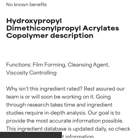
No known benefits
Hydroxypropyl
Dimethiconylpropyl Acrylates
Copolymer description
Functions: Film Forming, Cleansing Agent, 
Viscosity Controlling

Why isn’t this ingredient rated? Rest assured our 
team is or will soon be working on it. Going 
through research takes time and ingredient 
Valutazione degli
Valutazione degli
studies require in-depth analysis. Our goal is to 
ingredienti
ingredienti
provide the most accurate information possible. 
This ingredient database is updated daily, so check 
OTTIMO
OTTIMO