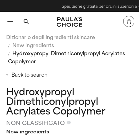
Spedizione gratuita per ordini superiori a 40€
Dizionario degli ingredienti skincare
New ingredients
Hydroxypropyl Dimethiconylpropyl Acrylates
Copolymer
Back to search
Hydroxypropyl
Dimethiconylpropyl
Acrylates Copolymer
NON CLASSIFICATO
New ingredients