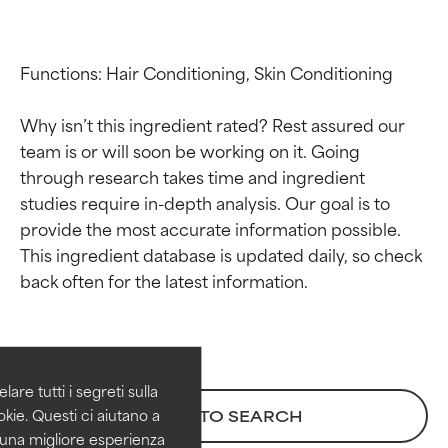
Functions: Hair Conditioning, Skin Conditioning

Why isn’t this ingredient rated? Rest assured our 
team is or will soon be working on it. Going 
through research takes time and ingredient 
studies require in-depth analysis. Our goal is to 
provide the most accurate information possible. 
This ingredient database is updated daily, so check 
Valutazione degli
Valutazione degli
ingredienti
ingredienti
OTTIMO
OTTIMO
Comprovati e sostenuti da studi
Comprovati e sostenuti da studi
are tutti i segreti sulla
indipendenti. Ingrediente attivo
indipendenti. Ingrediente attivo
kie. Questi ci aiutano a
BACK TO SEARCH
eccezionale per la maggior
eccezionale per la maggior
i una migliore esperienza