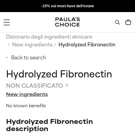
-15% sui must-have dell’estate
Dizionario degli ingredienti skincare
New ingredients
Hydrolyzed Fibronectin
Back to search
Hydrolyzed Fibronectin
NON CLASSIFICATO
New ingredients
No known benefits
Hydrolyzed Fibronectin
description