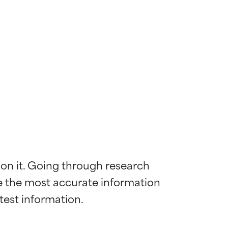
 on it. Going through research 
de the most accurate information 
 la maggior
 la maggior