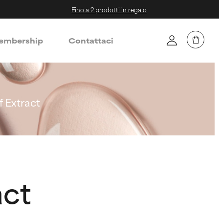
Fino a 2 prodotti in regalo
mbership
Contattaci
 Extract
act