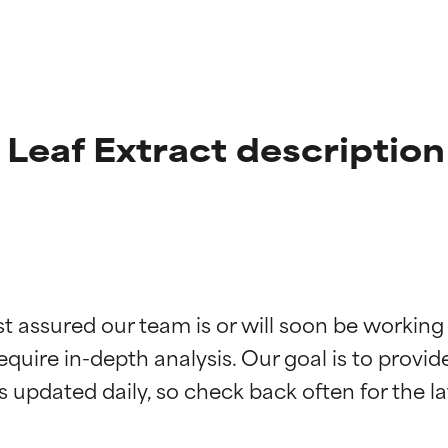
Leaf Extract description
ne degli ingredienti
ne degli ingredienti
st assured our team is or will soon be working
equire in-depth analysis. Our goal is to provi
stenuti da studi indipendenti. Ingrediente attivo eccezionale per
stenuti da studi indipendenti. Ingrediente attivo eccezionale per
 pelle o dei problemi.
 pelle o dei problemi.