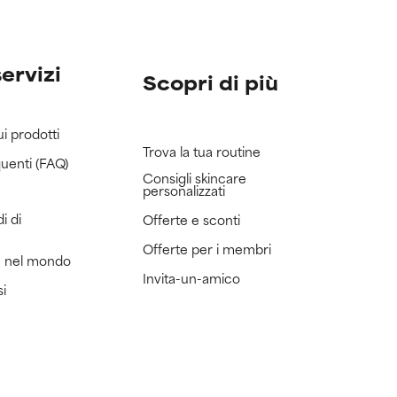
servizi
Scopri di più
ui prodotti
Trova la tua routine
uenti (FAQ)
Consigli skincare
personalizzati
i di
Offerte e sconti
Offerte per i membri
e nel mondo
Invita-un-amico
si