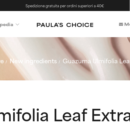
Spedizione gratuita per ordini superiori a 40€
Me
pedia
re
New ingredients
Guazuma Ulmifolia Leaf
folia Leaf Extr