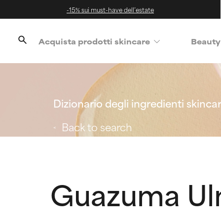
-15% sui must-have dell’estate
Acquista prodotti skincare
Beauty
Dizionario degli ingredienti skinca
Back to search
Guazuma Ulmi