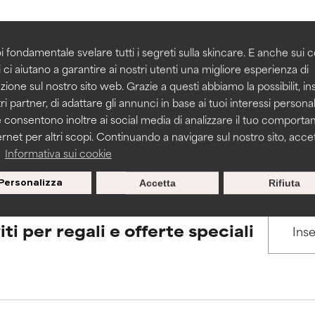
igliorare la consistenza, la stabilità o la penetrazione di una for
igliorare la consistenza, la stabilità o la penetrazione di una for
i fondamentale svelare tutti i segreti sulla skincare. E anche sui c
BACK TO SEARCH
 ci aiutano a garantire ai nostri utenti una migliore esperienza di
n irritante, ma può presentare problemi per come appare estet
n irritante, ma può presentare problemi per come appare estet
zione sul nostro sito web. Grazie a questi abbiamo la possibilit, i
 problemi di altro tipo che ne limitano l'utilità.
 problemi di altro tipo che ne limitano l'utilità.
ri partner, di adattare gli annunci in base ai tuoi interessi personali
 consentono inoltre ai social media di analizzare il tuo comport
s used to assess ingredients in this dictionary. Regulations regar
ernet per altri scopi. Continuando a navigare sul nostro sito, accett
a
Informativa sui cookie
tazioni. Il rischio aumenta se combinato con altri ingredienti pot
tazioni. Il rischio aumenta se combinato con altri ingredienti pot
Personalizza
Accetta
Rifiuta
E
E
tazioni, infiammazioni, secchezza, ecc. Può offrire benefici solo in
tazioni, infiammazioni, secchezza, ecc. Può offrire benefici solo in
iti per regali e offerte speciali
 dimostrato che fa più male che bene.
 dimostrato che fa più male che bene.
IFICATO
IFICATO
cora assegnato un voto a questo ingrediente perché non abbi
cora assegnato un voto a questo ingrediente perché non abbi
ricerca in merito.
ricerca in merito.