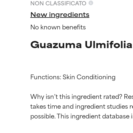
NON CLASSIFICATO
New ingredients
No known benefits
Guazuma Ulmifolia 
Functions: Skin Conditioning

Valutazio
Valutazio
Why isn’t this ingredient rated? Re
takes time and ingredient studies r
OTTIMO
OTTIMO
Comprovati e so
Comprovati e so
parte dei tipi di
parte dei tipi di