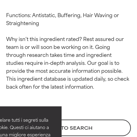
Functions: Antistatic, Buffering, Hair Waving or 
Straightening

Why isn’t this ingredient rated? Rest assured our 
team is or will soon be working on it. Going 
through research takes time and ingredient 
studies require in-depth analysis. Our goal is to 
provide the most accurate information possible. 
This ingredient database is updated daily, so check 
Valutazione degli
Valutazione degli
ingredienti
ingredienti
OTTIMO
OTTIMO
Comprovati e sostenuti da studi
Comprovati e sostenuti da studi
are tutti i segreti sulla
indipendenti. Ingrediente attivo
indipendenti. Ingrediente attivo
kie. Questi ci aiutano a
BACK TO SEARCH
eccezionale per la maggior
eccezionale per la maggior
i una migliore esperienza