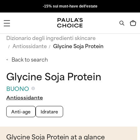
-15% sui must-have dell’estate
Dizionario degli ingredienti skincare
Antiossidante
Glycine Soja Protein
Back to search
Glycine Soja Protein
BUONO
Antiossidante
Anti-age
Idratare
Glycine Soja Protein at a glance