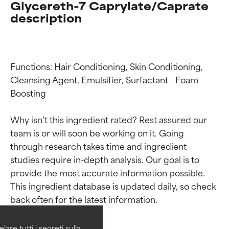
Glycereth-7 Caprylate/Caprate
description
Functions: Hair Conditioning, Skin Conditioning, 
Cleansing Agent, Emulsifier, Surfactant - Foam 
Boosting

Why isn’t this ingredient rated? Rest assured our 
team is or will soon be working on it. Going 
through research takes time and ingredient 
studies require in-depth analysis. Our goal is to 
Valutazione degli
Valutazione degli
provide the most accurate information possible. 
ingredienti
ingredienti
This ingredient database is updated daily, so check 
OTTIMO
OTTIMO
Comprovati e sostenuti da studi
Comprovati e sostenuti da studi
are tutti i segreti sulla