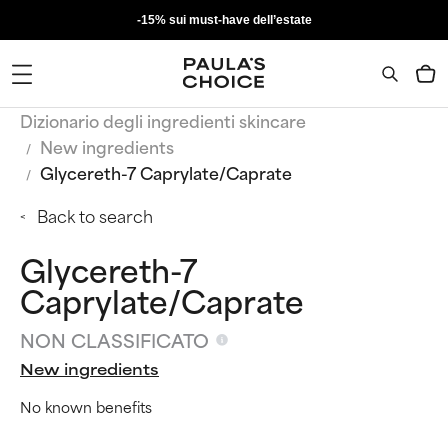
-15% sui must-have dell’estate
Dizionario degli ingredienti skincare
New ingredients
Glycereth-7 Caprylate/Caprate
Back to search
Glycereth-7
Caprylate/Caprate
NON CLASSIFICATO
New ingredients
No known benefits