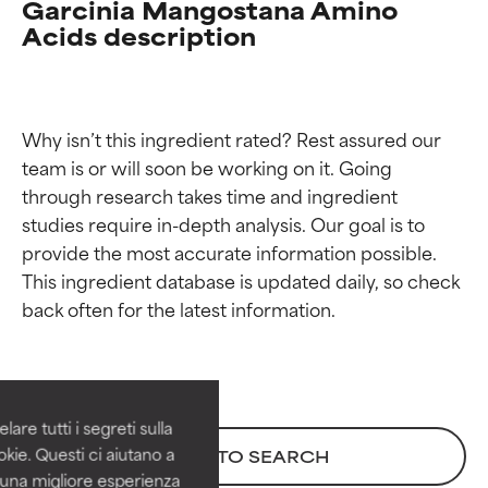
Garcinia Mangostana Amino
Acids description
Why isn’t this ingredient rated? Rest assured our 
team is or will soon be working on it. Going 
through research takes time and ingredient 
studies require in-depth analysis. Our goal is to 
provide the most accurate information possible. 
This ingredient database is updated daily, so check 
Valutazione degli
Valutazione degli
ingredienti
ingredienti
OTTIMO
OTTIMO
Comprovati e sostenuti da studi
Comprovati e sostenuti da studi
are tutti i segreti sulla
indipendenti. Ingrediente attivo
indipendenti. Ingrediente attivo
kie. Questi ci aiutano a
BACK TO SEARCH
eccezionale per la maggior
eccezionale per la maggior
i una migliore esperienza