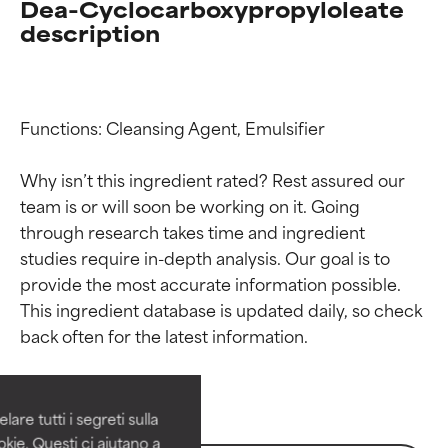
Dea-Cyclocarboxypropyloleate
description
Functions: Cleansing Agent, Emulsifier

Why isn’t this ingredient rated? Rest assured our 
team is or will soon be working on it. Going 
through research takes time and ingredient 
studies require in-depth analysis. Our goal is to 
provide the most accurate information possible. 
Valutazione degli
Valutazione degli
This ingredient database is updated daily, so check 
ingredienti
ingredienti
OTTIMO
OTTIMO
Comprovati e sostenuti da studi
Comprovati e sostenuti da studi
are tutti i segreti sulla
indipendenti. Ingrediente attivo
indipendenti. Ingrediente attivo
kie. Questi ci aiutano a