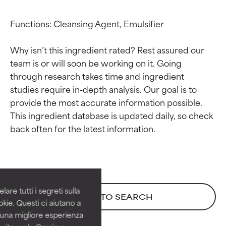
Functions: Cleansing Agent, Emulsifier

Why isn’t this ingredient rated? Rest assured our 
team is or will soon be working on it. Going 
through research takes time and ingredient 
studies require in-depth analysis. Our goal is to 
provide the most accurate information possible. 
This ingredient database is updated daily, so check 
Valutazione degli
Valutazione degli
ingredienti
ingredienti
OTTIMO
OTTIMO
Comprovati e sostenuti da studi
Comprovati e sostenuti da studi
are tutti i segreti sulla
BACK TO SEARCH
indipendenti. Ingrediente attivo
indipendenti. Ingrediente attivo
kie. Questi ci aiutano a
eccezionale per la maggior
eccezionale per la maggior
i una migliore esperienza
parte dei tipi di pelle o dei
parte dei tipi di pelle o dei