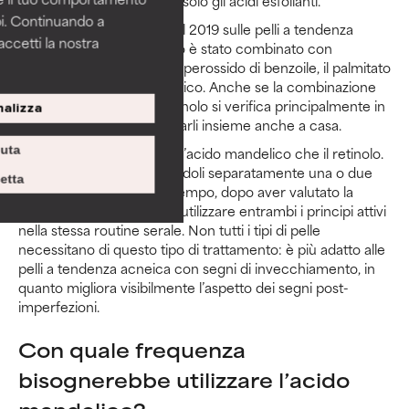
Beh, questo non riguarda solo gli acidi esfolianti.
pi. Continuando a
In uno studio condotto nel 2019 sulle pelli a tendenza
accetti la nostra
acneica, l’acido mandelico è stato combinato con
successo con il retinolo, il perossido di benzoile, il palmitato
di retinile e l’acido glicirretico. Anche se la combinazione
tra acido mandelico e retinolo si verifica principalmente in
alizza
contesti clinici, puoi utilizzarli insieme anche a casa.
Integra gradualmente sia l’acido mandelico che il retinolo.
iuta
Inizia alternandoli, utilizzandoli separatamente una o due
etta
volte a settimana. Con il tempo, dopo aver valutato la
risposta della pelle, potrai utilizzare entrambi i principi attivi
nella stessa routine serale. Non tutti i tipi di pelle
necessitano di questo tipo di trattamento: è più adatto alle
pelli a tendenza acneica con segni di invecchiamento, in
quanto migliora visibilmente l’aspetto dei segni post-
imperfezioni.
Con quale frequenza
bisognerebbe utilizzare l’acido