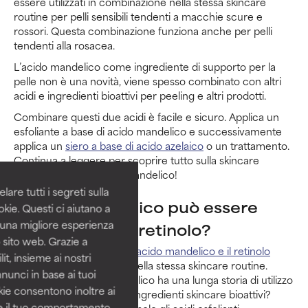
essere utilizzati in combinazione nella stessa skincare
routine per pelli sensibili tendenti a macchie scure e
rossori. Questa combinazione funziona anche per pelli
tendenti alla rosacea.
L’acido mandelico come ingrediente di supporto per la
pelle non è una novità, viene spesso combinato con altri
acidi e ingredienti bioattivi per peeling e altri prodotti.
Combinare questi due acidi è facile e sicuro. Applica un
esfoliante a base di acido mandelico e successivamente
applica un
siero a base di acido azelaico
o un trattamento.
Continua a leggere per scoprire tutto sulla skincare
routine a base di acido mandelico!
are tutti i segreti sulla
L’acido mandelico può essere
kie. Questi ci aiutano a
i una migliore esperienza
utilizzato con il retinolo?
 sito web. Grazie a
Sfatiamo subito un mito:
l’acido mandelico e il retinolo
it, insieme ai nostri
possono essere utilizzati nella stessa skincare routine.
nnunci in base ai tuoi
Ricordi che l’acido mandelico ha una lunga storia di utilizzo
okie consentono inoltre ai
in varie formule con altri ingredienti skincare bioattivi?
re il tuo comportamento