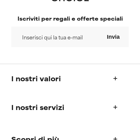
Iscriviti per regali e offerte speciali
Invia
I nostri valori
Chi siamo
I nostri servizi
La storia di Paula
Il Science Advisory Board
Informazioni sui prodotti
Domande frequenti (FAQ)
Scopri di più