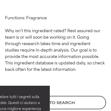
Functions: Fragrance

Why isn’t this ingredient rated? Rest assured our 
team is or will soon be working on it. Going 
through research takes time and ingredient 
studies require in-depth analysis. Our goal is to 
provide the most accurate information possible. 
This ingredient database is updated daily, so check 
Valutazione degli
Valutazione degli
ingredienti
ingredienti
OTTIMO
OTTIMO
Comprovati e sostenuti da studi
Comprovati e sostenuti da studi
are tutti i segreti sulla
indipendenti. Ingrediente attivo
indipendenti. Ingrediente attivo
kie. Questi ci aiutano a
BACK TO SEARCH
eccezionale per la maggior
eccezionale per la maggior
i una migliore esperienza