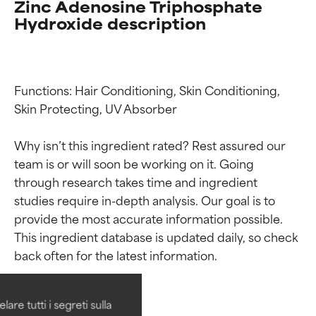
Zinc Adenosine Triphosphate
Hydroxide description
Functions: Hair Conditioning, Skin Conditioning, 
Skin Protecting, UV Absorber

Why isn’t this ingredient rated? Rest assured our 
team is or will soon be working on it. Going 
through research takes time and ingredient 
studies require in-depth analysis. Our goal is to 
Valutazione degli
Valutazione degli
provide the most accurate information possible. 
This ingredient database is updated daily, so check 
ingredienti
ingredienti
OTTIMO
OTTIMO
Comprovati e sostenuti da studi
Comprovati e sostenuti da studi
are tutti i segreti sulla