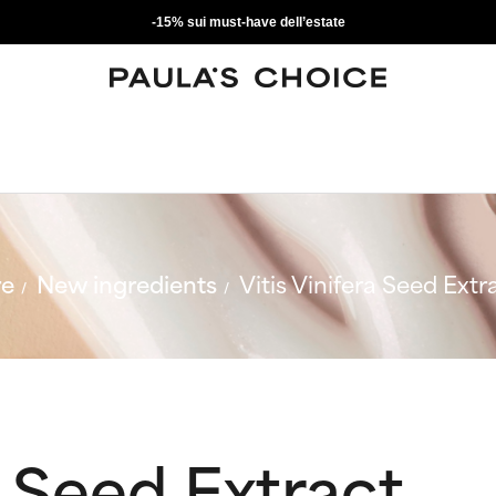
-15% sui must-have dell’estate
re
New ingredients
Vitis Vinifera Seed Extr
a Seed Extract