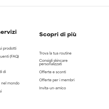
servizi
Scopri di più
ui prodotti
Trova la tua routine
uenti (FAQ)
Consigli skincare
personalizzati
i di
Offerte e sconti
Offerte per i membri
e nel mondo
Invita-un-amico
si