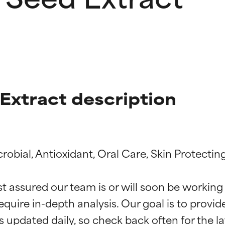
 Extract description
robial, Antioxidant, Oral Care, Skin Protectin
ne degli ingredienti
ne degli ingredienti
st assured our team is or will soon be working
equire in-depth analysis. Our goal is to provi
stenuti da studi indipendenti. Ingrediente attivo eccezionale per
stenuti da studi indipendenti. Ingrediente attivo eccezionale per
 pelle o dei problemi.
 pelle o dei problemi.