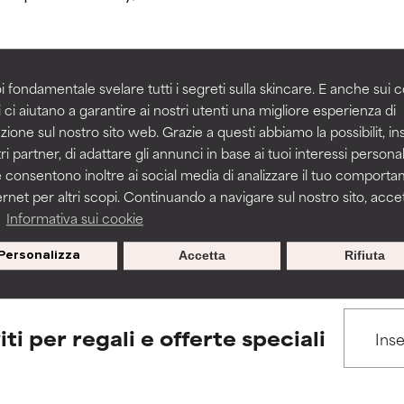
igliorare la consistenza, la stabilità o la penetrazione di una for
igliorare la consistenza, la stabilità o la penetrazione di una for
i fondamentale svelare tutti i segreti sulla skincare. E anche sui c
 ci aiutano a garantire ai nostri utenti una migliore esperienza di
BACK TO SEARCH
n irritante, ma può presentare problemi per come appare estet
n irritante, ma può presentare problemi per come appare estet
zione sul nostro sito web. Grazie a questi abbiamo la possibilit, i
 problemi di altro tipo che ne limitano l'utilità.
 problemi di altro tipo che ne limitano l'utilità.
ri partner, di adattare gli annunci in base ai tuoi interessi personali
 consentono inoltre ai social media di analizzare il tuo comport
ernet per altri scopi. Continuando a navigare sul nostro sito, accett
s used to assess ingredients in this dictionary. Regulations regar
a
Informativa sui cookie
tazioni. Il rischio aumenta se combinato con altri ingredienti pot
tazioni. Il rischio aumenta se combinato con altri ingredienti pot
Personalizza
Accetta
Rifiuta
E
E
tazioni, infiammazioni, secchezza, ecc. Può offrire benefici solo in
tazioni, infiammazioni, secchezza, ecc. Può offrire benefici solo in
 dimostrato che fa più male che bene.
 dimostrato che fa più male che bene.
iti per regali e offerte speciali
IFICATO
IFICATO
cora assegnato un voto a questo ingrediente perché non abbi
cora assegnato un voto a questo ingrediente perché non abbi