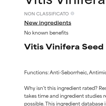
NON CLASSIFICATO
New ingredients
No known benefits
Vitis Vinifera Seed
Functions: Anti-Seborrheic, Antimic
Valutazio
Valutazio
Why isn’t this ingredient rated? Re
OTTIMO
OTTIMO
takes time and ingredient studies r
Comprovati e so
Comprovati e so
parte dei tipi di
parte dei tipi di