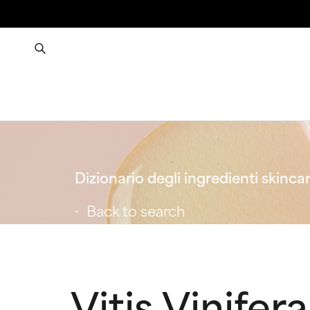
Dizionario degli ingredienti skinca
Back to search
Vitis Vinifer