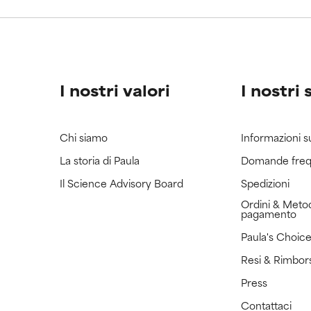
ricerca in merito.
ricerca in merito.
I nostri valori
I nostri 
Chi siamo
Informazioni s
La storia di Paula
Domande freq
Il Science Advisory Board
Spedizioni
Ordini & Metod
pagamento
Paula's Choic
Resi & Rimbor
Press
Contattaci