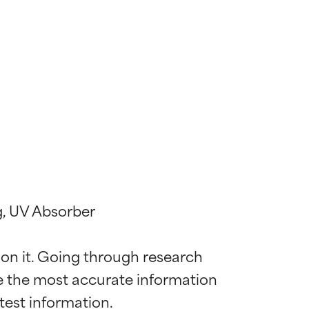
g, UV Absorber

 on it. Going through research 
de the most accurate information 
 la maggior
 la maggior