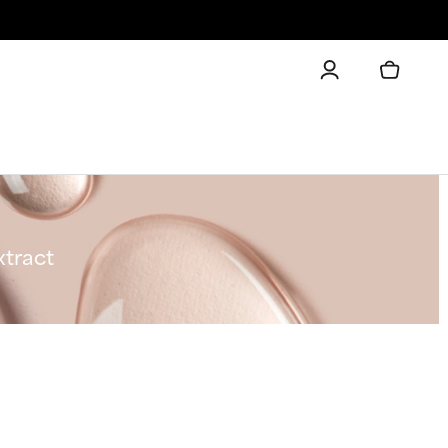
xtract