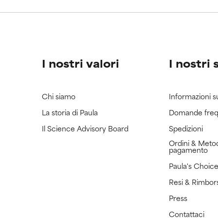
ricerca in merito.
ricerca in merito.
I nostri valori
I nostri 
Chi siamo
Informazioni s
La storia di Paula
Domande freq
Il Science Advisory Board
Spedizioni
Ordini & Metod
pagamento
Paula's Choic
Resi & Rimbor
Press
Contattaci