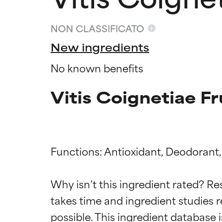
NON CLASSIFICATO
New ingredients
No known benefits
Vitis Coignetiae Fr
Functions: Antioxidant, Deodorant,
Valutazio
Valutazio
Why isn’t this ingredient rated? Re
OTTIMO
OTTIMO
takes time and ingredient studies r
Comprovati e so
Comprovati e so
parte dei tipi di
parte dei tipi di