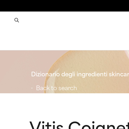
Dizionario degli ingredienti skinca
Back to search
Vitis Coignet