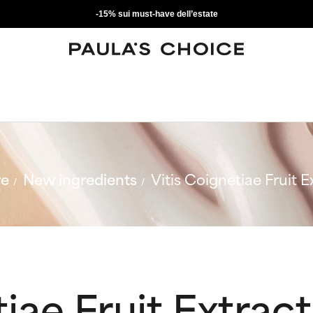
-15% sui must-have dell’estate
re
New ingredients
Vitis Coignetiae Fruit E
iae Fruit Extract