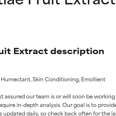
uit Extract description
 Humectant, Skin Conditioning, Emollient

ne degli ingredienti
ne degli ingredienti
st assured our team is or will soon be working
equire in-depth analysis. Our goal is to provi
stenuti da studi indipendenti. Ingrediente attivo eccezionale per
stenuti da studi indipendenti. Ingrediente attivo eccezionale per
 pelle o dei problemi.
 pelle o dei problemi.