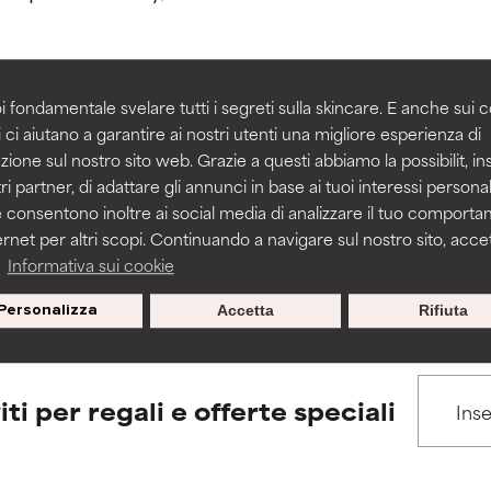
igliorare la consistenza, la stabilità o la penetrazione di una for
igliorare la consistenza, la stabilità o la penetrazione di una for
i fondamentale svelare tutti i segreti sulla skincare. E anche sui c
 ci aiutano a garantire ai nostri utenti una migliore esperienza di
BACK TO SEARCH
n irritante, ma può presentare problemi per come appare estet
n irritante, ma può presentare problemi per come appare estet
zione sul nostro sito web. Grazie a questi abbiamo la possibilit, i
 problemi di altro tipo che ne limitano l'utilità.
 problemi di altro tipo che ne limitano l'utilità.
ri partner, di adattare gli annunci in base ai tuoi interessi personali
 consentono inoltre ai social media di analizzare il tuo comport
ernet per altri scopi. Continuando a navigare sul nostro sito, accett
s used to assess ingredients in this dictionary. Regulations regar
a
Informativa sui cookie
tazioni. Il rischio aumenta se combinato con altri ingredienti pot
tazioni. Il rischio aumenta se combinato con altri ingredienti pot
Personalizza
Accetta
Rifiuta
E
E
tazioni, infiammazioni, secchezza, ecc. Può offrire benefici solo in
tazioni, infiammazioni, secchezza, ecc. Può offrire benefici solo in
 dimostrato che fa più male che bene.
 dimostrato che fa più male che bene.
iti per regali e offerte speciali
IFICATO
IFICATO
cora assegnato un voto a questo ingrediente perché non abbi
cora assegnato un voto a questo ingrediente perché non abbi