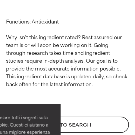
Functions: Antioxidant

Why isn’t this ingredient rated? Rest assured our 
team is or will soon be working on it. Going 
through research takes time and ingredient 
studies require in-depth analysis. Our goal is to 
provide the most accurate information possible. 
This ingredient database is updated daily, so check 
Valutazione degli
Valutazione degli
ingredienti
ingredienti
OTTIMO
OTTIMO
Comprovati e sostenuti da studi
Comprovati e sostenuti da studi
are tutti i segreti sulla
indipendenti. Ingrediente attivo
indipendenti. Ingrediente attivo
kie. Questi ci aiutano a
BACK TO SEARCH
eccezionale per la maggior
eccezionale per la maggior
i una migliore esperienza