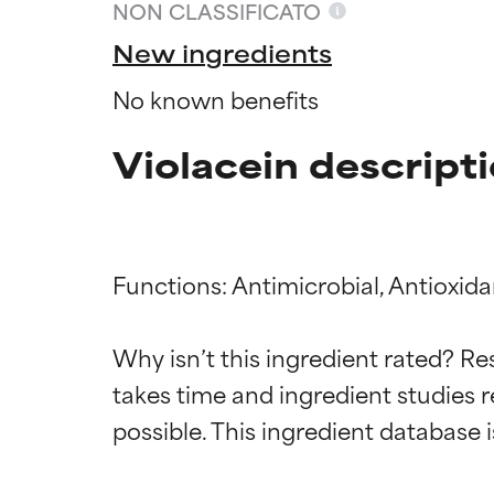
NON CLASSIFICATO
New ingredients
No known benefits
Violacein descript
Functions: Antimicrobial, Antioxida
Valutazio
Valutazio
Why isn’t this ingredient rated? Re
takes time and ingredient studies r
OTTIMO
OTTIMO
Comprovati e so
Comprovati e so
parte dei tipi di
parte dei tipi di