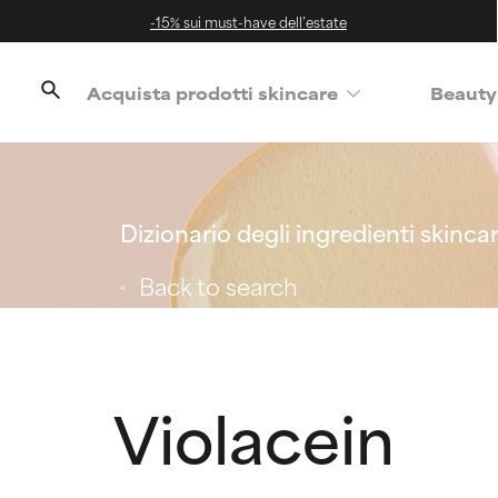
-15% sui must-have dell’estate
Acquista prodotti skincare
Beauty
Dizionario degli ingredienti skinca
Back to search
Violacein