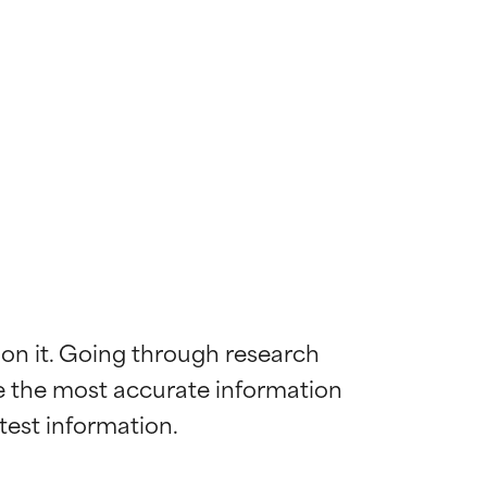
 on it. Going through research 
de the most accurate information 
 la maggior
 la maggior