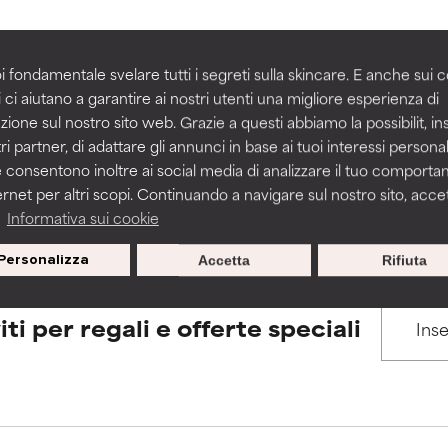
igliorare la consistenza, la stabilità o la penetrazione di una for
igliorare la consistenza, la stabilità o la penetrazione di una for
i fondamentale svelare tutti i segreti sulla skincare. E anche sui c
BACK TO SEARCH
 ci aiutano a garantire ai nostri utenti una migliore esperienza di
n irritante, ma può presentare problemi per come appare estet
n irritante, ma può presentare problemi per come appare estet
zione sul nostro sito web. Grazie a questi abbiamo la possibilit, i
 problemi di altro tipo che ne limitano l'utilità.
 problemi di altro tipo che ne limitano l'utilità.
ri partner, di adattare gli annunci in base ai tuoi interessi personali
 consentono inoltre ai social media di analizzare il tuo comport
s used to assess ingredients in this dictionary. Regulations regar
ernet per altri scopi. Continuando a navigare sul nostro sito, accett
a
Informativa sui cookie
tazioni. Il rischio aumenta se combinato con altri ingredienti pot
tazioni. Il rischio aumenta se combinato con altri ingredienti pot
Personalizza
Accetta
Rifiuta
E
E
tazioni, infiammazioni, secchezza, ecc. Può offrire benefici solo in
tazioni, infiammazioni, secchezza, ecc. Può offrire benefici solo in
iti per regali e offerte speciali
 dimostrato che fa più male che bene.
 dimostrato che fa più male che bene.
IFICATO
IFICATO
cora assegnato un voto a questo ingrediente perché non abbi
cora assegnato un voto a questo ingrediente perché non abbi
ricerca in merito.
ricerca in merito.