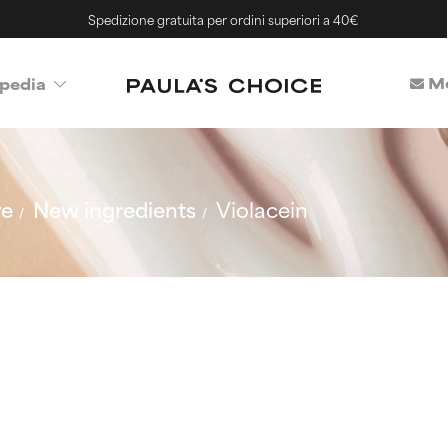
Spedizione gratuita per ordini superiori a 40€
Me
pedia
re
New ingredients
Violacein