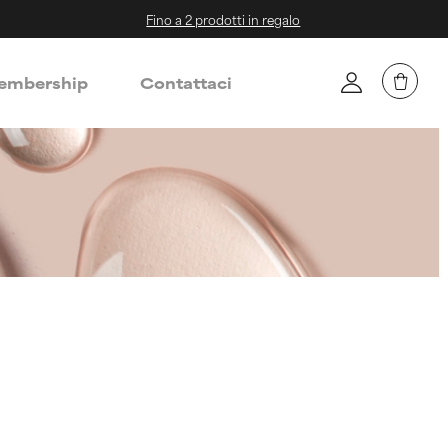
Fino a 2 prodotti in regalo
mbership
Contattaci