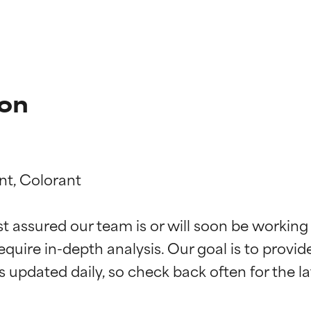
ion
nt, Colorant

ne degli ingredienti
ne degli ingredienti
st assured our team is or will soon be working
equire in-depth analysis. Our goal is to provi
stenuti da studi indipendenti. Ingrediente attivo eccezionale per
stenuti da studi indipendenti. Ingrediente attivo eccezionale per
 pelle o dei problemi.
 pelle o dei problemi.