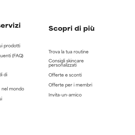
servizi
Scopri di più
ui prodotti
Trova la tua routine
uenti (FAQ)
Consigli skincare
personalizzati
i di
Offerte e sconti
Offerte per i membri
e nel mondo
Invita-un-amico
si