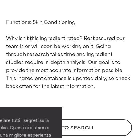
Functions: Skin Conditioning

Why isn’t this ingredient rated? Rest assured our 
team is or will soon be working on it. Going 
through research takes time and ingredient 
studies require in-depth analysis. Our goal is to 
provide the most accurate information possible. 
This ingredient database is updated daily, so check 
Valutazione degli
Valutazione degli
ingredienti
ingredienti
OTTIMO
OTTIMO
Comprovati e sostenuti da studi
Comprovati e sostenuti da studi
are tutti i segreti sulla
indipendenti. Ingrediente attivo
indipendenti. Ingrediente attivo
kie. Questi ci aiutano a
BACK TO SEARCH
eccezionale per la maggior
eccezionale per la maggior
i una migliore esperienza