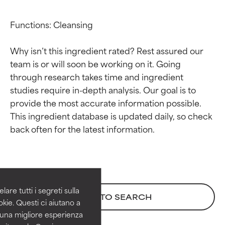
Functions: Cleansing

Why isn’t this ingredient rated? Rest assured our 
team is or will soon be working on it. Going 
through research takes time and ingredient 
studies require in-depth analysis. Our goal is to 
provide the most accurate information possible. 
This ingredient database is updated daily, so check 
Valutazione degli
Valutazione degli
ingredienti
ingredienti
OTTIMO
OTTIMO
Comprovati e sostenuti da studi
Comprovati e sostenuti da studi
are tutti i segreti sulla
BACK TO SEARCH
indipendenti. Ingrediente attivo
indipendenti. Ingrediente attivo
kie. Questi ci aiutano a
eccezionale per la maggior
eccezionale per la maggior
i una migliore esperienza
parte dei tipi di pelle o dei
parte dei tipi di pelle o dei